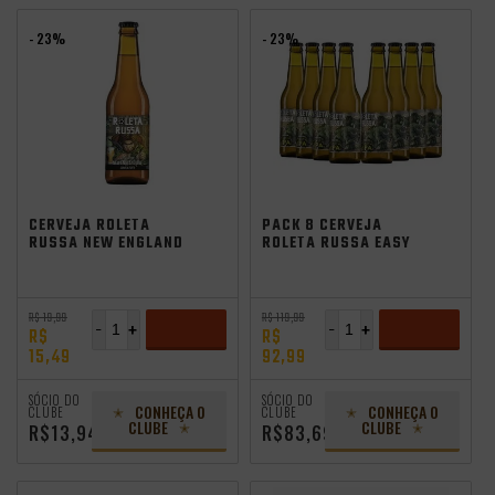
- 23%
- 23%
independência
CERVEJA ROLETA
PACK 8 CERVEJA
RUSSA NEW ENGLAND
ROLETA RUSSA EASY
IPA 355ML
IPA 355ML
R$ 19,99
R$ 119,99
-
+
-
+
R$
R$
15,49
92,99
ADICIONAR
ADICIONAR
SÓCIO DO
SÓCIO DO
CONHEÇA O
CONHEÇA O
CLUBE
CLUBE
CLUBE
CLUBE
R$13,94
R$83,69