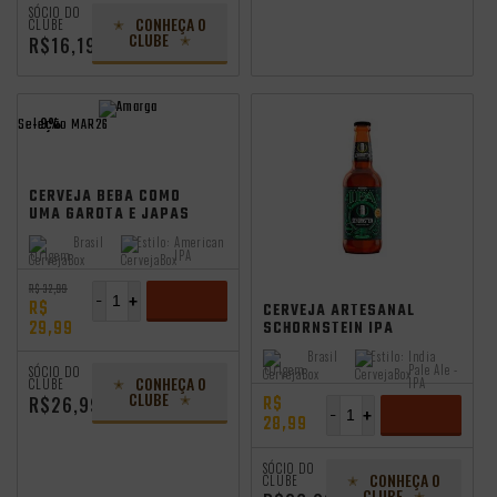
SÓCIO DO
CONHEÇA O
CLUBE
CLUBE
R$16,19
- 9%
Seleção MAR26
CERVEJA BEBA COMO
UMA GAROTA E JAPAS
AMARGA IPA 310ML
Brasil
Estilo:
American
Origem:
IPA
independência
R$ 32,99
-
+
R$
CERVEJA ARTESANAL
29,99
SCHORNSTEIN IPA
500ML
ADICIONAR
Brasil
Estilo:
India
Origem:
Pale Ale -
SÓCIO DO
CONHEÇA O
IPA
CLUBE
CLUBE
R$
R$26,99
-
+
28,99
ADICIONAR
SÓCIO DO
CONHEÇA O
CLUBE
CLUBE