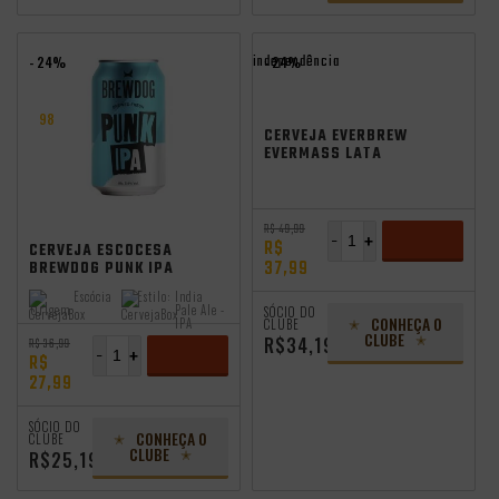
independência
- 24%
- 24%
98
CERVEJA EVERBREW
EVERMASS LATA
473ML VL
R$ 49,99
-
+
R$
CERVEJA ESCOCESA
37,99
BREWDOG PUNK IPA
LATA 330ML
ADICIONAR
Escócia
Estilo:
India
Origem:
Pale Ale -
SÓCIO DO
CONHEÇA O
IPA
CLUBE
CLUBE
R$34,19
R$ 36,99
-
+
R$
27,99
ADICIONAR
SÓCIO DO
CONHEÇA O
CLUBE
CLUBE
R$25,19