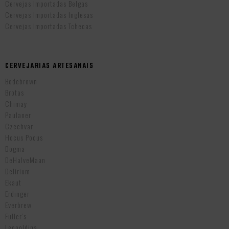
Cervejas Importadas Belgas
Cervejas Importadas Inglesas
Cervejas Importadas Tchecas
CERVEJARIAS ARTESANAIS
Bodebrown
Brotas
Chimay
Paulaner
Czechvar
Hocus Pocus
Dogma
DeHalveMaan
Delirium
Ekaut
Erdinger
Everbrew
Fuller’s
Leopoldina