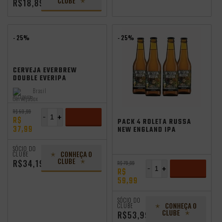
CLUBE
R$18,89
- 25%
- 25%
CERVEJA EVERBREW
DOUBLE EVERIPA
473ML
Brasil
Origem:
independência
R$ 50,99
-
+
R$
PACK 4 ROLETA RUSSA
37,99
NEW ENGLAND IPA
355ML
ADICIONAR
SÓCIO DO
CONHEÇA O
CLUBE
CLUBE
R$34,19
R$ 79,99
-
+
R$
59,99
ADICIONAR
SÓCIO DO
CONHEÇA O
CLUBE
CLUBE
R$53,99