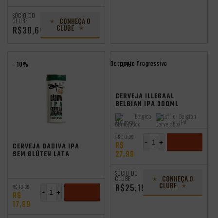
ADICIONAR
SÓCIO DO
CONHEÇA O
CLUBE
CLUBE
R$30,60
Desconto Progressivo
- 10%
- 10%
CERVEJA ILLEGAAL
BELGIAN IPA 300ML
Bélgica
Estilo:
Belgian
Origem:
IPA
Festival FBC
independência
R$ 30,99
-
+
R$
CERVEJA DÁDIVA IPA
27,99
SEM GLÚTEN LATA
310ML VL
ADICIONAR
SÓCIO DO
CONHEÇA O
CLUBE
CLUBE
R$25,19
R$ 19,99
-
+
R$
17,99
ADICIONAR