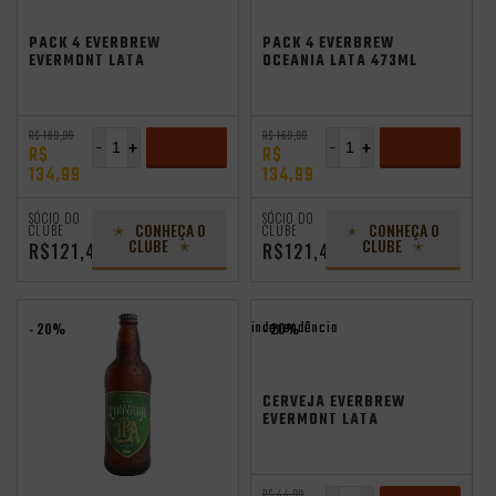
PACK 4 EVERBREW
PACK 4 EVERBREW
EVERMONT LATA
OCEANIA LATA 473ML
473ML VL
VL
R$ 169,99
R$ 169,99
-
+
-
+
R$
R$
134,99
134,99
ADICIONAR
ADICIONAR
SÓCIO DO
SÓCIO DO
CONHEÇA O
CONHEÇA O
CLUBE
CLUBE
CLUBE
CLUBE
R$121,49
R$121,49
independência
- 20%
- 20%
CERVEJA EVERBREW
EVERMONT LATA
473ML VL
R$ 44,99