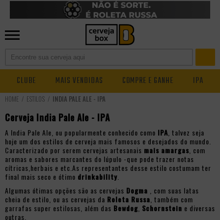
CLUBE
MAIS VENDIDAS
COMPRE E GANHE
IPA
ESTILOS
INDIA PALE ALE - IPA
Cerveja India Pale Ale - IPA
A India Pale Ale, ou popularmente conhecido como
IPA
, talvez seja
hoje um dos estilos de cerveja mais famosos e desejados do mundo.
Caracterizado por serem cervejas artesanais
mais amargas
, com
aromas e sabores marcantes do lúpulo -que pode trazer notas
cítricas,herbais e etc.As representantes desse estilo costumam ter
final mais seco e ótimo
drinkability
.
Algumas ótimas opções são as cervejas
Dogma
, com suas latas
cheia de estilo, ou as cervejas da
Roleta Russa
, também com
garrafas super estilosas, além das
Bewdog
,
Schornstein
e diversas
outras.