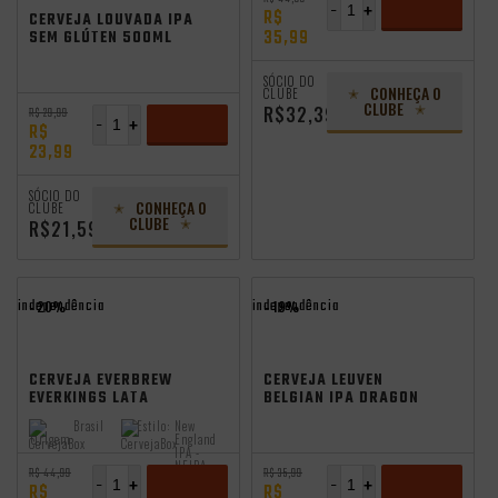
-
+
R$
CERVEJA LOUVADA IPA
35,99
SEM GLÚTEN 500ML
ADICIONAR
SÓCIO DO
CONHEÇA O
CLUBE
CLUBE
R$32,39
R$ 29,99
-
+
R$
23,99
ADICIONAR
SÓCIO DO
CONHEÇA O
CLUBE
CLUBE
R$21,59
independência
independência
- 20%
- 19%
CERVEJA EVERBREW
CERVEJA LEUVEN
EVERKINGS LATA
BELGIAN IPA DRAGON
473ML VL
500ML
Brasil
Estilo:
New
Origem:
England
IPA -
NEIPA
R$ 44,99
R$ 35,99
-
+
-
+
R$
R$