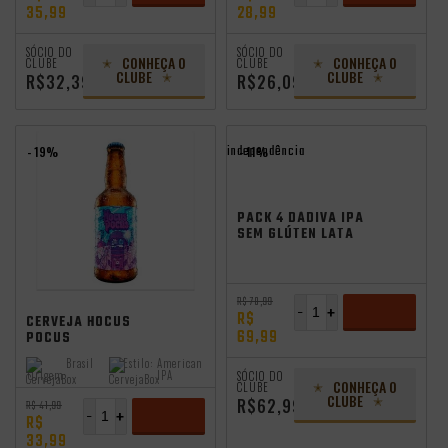
35,99
28,99
ADICIONAR
ADICIONAR
SÓCIO DO
SÓCIO DO
CONHEÇA O
CONHEÇA O
CLUBE
CLUBE
CLUBE
CLUBE
R$32,39
R$26,09
independência
- 19%
- 11%
PACK 4 DÁDIVA IPA
SEM GLÚTEN LATA
310ML VL
independência
R$ 78,99
-
+
R$
CERVEJA HOCUS
69,99
POCUS
INTERESTELLAR
ADICIONAR
Brasil
Estilo:
American
500ML
Origem:
IPA
SÓCIO DO
CONHEÇA O
CLUBE
CLUBE
R$62,99
R$ 41,99
-
+
R$
33,99