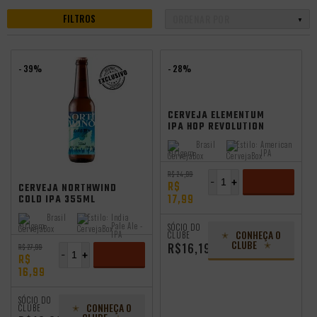
FILTROS
- 39%
- 28%
CERVEJA ELEMENTUM
IPA HOP REVOLUTION
500ML
Brasil
Estilo:
American
Origem:
IPA
R$ 24,99
-
+
R$
CERVEJA NORTHWIND
17,99
COLD IPA 355ML
ADICIONAR
Brasil
Estilo:
India
Origem:
Pale Ale -
SÓCIO DO
CONHEÇA O
IPA
CLUBE
CLUBE
R$16,19
R$ 27,99
-
+
R$
16,99
ADICIONAR
SÓCIO DO
CONHEÇA O
CLUBE