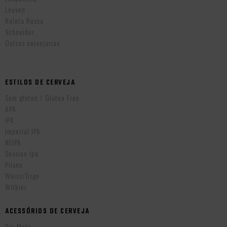
Leuven
Roleta Russa
Schneider
Outras cervejarias
ESTILOS DE CERVEJA
Sem glúten / Gluten Free
APA
IPA
Imperial IPA
NEIPA
Session Ipa
Pilsen
Weiss/Trigo
Witbier
ACESSÓRIOS DE CERVEJA
Bar Mats