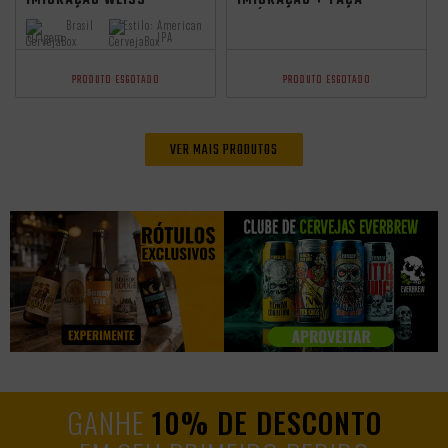
IMIGRAÇÃO WEISS
IMIGRAÇÃO + TAÇA
500ML
GRÁTIS
Brasil
Estilo:
American
Origem:
IPA
PRODUTO ESGOTADO
PRODUTO ESGOTADO
VER MAIS PRODUTOS
GANHE
10% DE DESCONTO