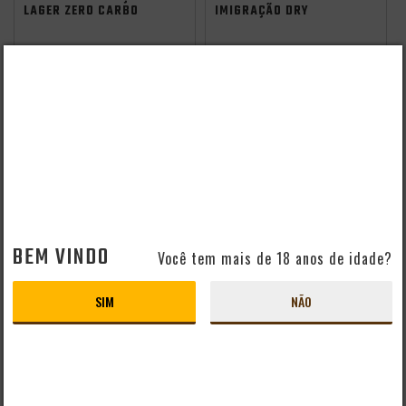
LAGER ZERO CARBO
IMIGRAÇÃO DRY
355ML
STOUT LATA 350ML
PRODUTO ESGOTADO
PRODUTO ESGOTADO
CERVEJA IMIGRAÇÃO
CERVEJA IMIGRAÇÃO
BOCK 500ML
LAGER ZERO CARBO
LATA 350ML
BEM VINDO
Você tem mais de 18 anos de idade?
PRODUTO ESGOTADO
PRODUTO ESGOTADO
SIM
NÃO
CERVEJA IMIGRAÇÃO
CERVEJA IMIGRAÇÃO