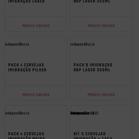
IMIGRAÇÃO LAGER
HOP LAGER 355ML
ZERO CARBO LATA
350ML
PRODUTO ESGOTADO
PRODUTO ESGOTADO
independência
independência
PACK 4 CERVEJAS
PACK 8 IMIGRAÇÃO
IMIGRAÇÃO PILSEN
HOP LAGER 350ML
500ML
LATA
PRODUTO ESGOTADO
PRODUTO ESGOTADO
independência
Promocoes
Aniversario
independência
oktoberfest 2025
PACK 4 CERVEJAS
KIT 5 CERVEJAS