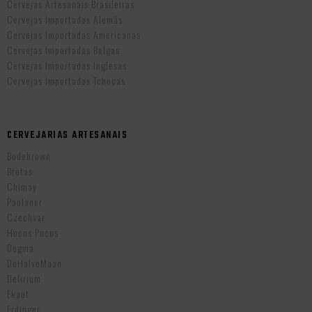
Cervejas Artesanais Brasileiras
Cervejas Importadas Alemãs
Cervejas Importadas Americanas
Cervejas Importadas Belgas
Cervejas Importadas Inglesas
Cervejas Importadas Tchecas
CERVEJARIAS ARTESANAIS
Bodebrown
Brotas
Chimay
Paulaner
Czechvar
Hocus Pocus
Dogma
DeHalveMaan
Delirium
Ekaut
Erdinger