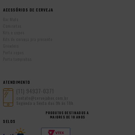
ACESSÓRIOS DE CERVEJA
Bar Mats
Camisetas
Kits e copos
Kits de cerveja pra presente
Growlers
Porta copos
Porta tampinhas
ATENDIMENTO
(11) 94937-0371
contato@cervejabox.com.br
Segunda a Sexta das 9h às 18h
PRODUTOS DESTINADOS A
MAIORES DE 18 ANOS
SELOS