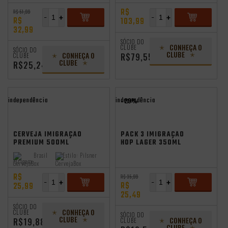
R$
R$ 51,99
-
+
-
+
R$
103,99
32,99
ADICIONAR
ADICIONAR
SÓCIO DO
CONHEÇA O
CLUBE
SÓCIO DO
CLUBE
CONHEÇA O
R$79,55
CLUBE
CLUBE
R$25,24
independência
independência
- 29%
CERVEJA IMIGRAÇÃO
PACK 3 IMIGRAÇÃO
PREMIUM 500ML
HOP LAGER 350ML
LATA
Brasil
Estilo:
Pilsner
Origem:
R$
R$ 35,99
-
+
-
+
R$
25,99
25,49
ADICIONAR
ADICIONAR
SÓCIO DO
CONHEÇA O
CLUBE
SÓCIO DO
CLUBE
CONHEÇA O
R$19,88
CLUBE
CLUBE