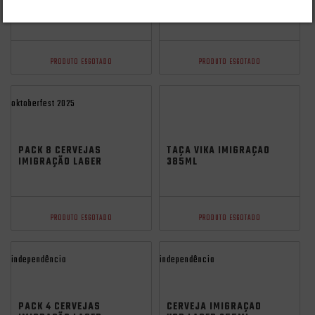
DRY STOUT LATA
IMPERIAL STOUT
350ML
500ML
PRODUTO ESGOTADO
PRODUTO ESGOTADO
oktoberfest 2025
PACK 8 CERVEJAS
TAÇA VIKA IMIGRAÇÃO
IMIGRAÇÃO LAGER
385ML
ZERO CARBO LATA
350ML
PRODUTO ESGOTADO
PRODUTO ESGOTADO
independência
independência
PACK 4 CERVEJAS
CERVEJA IMIGRAÇÃO