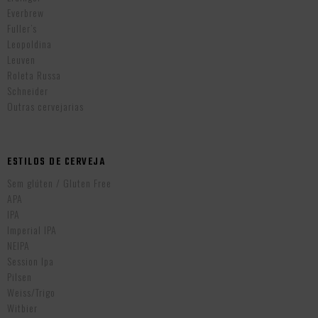
Everbrew
Fuller’s
Leopoldina
Leuven
Roleta Russa
Schneider
Outras cervejarias
ESTILOS DE CERVEJA
Sem glúten / Gluten Free
APA
IPA
Imperial IPA
NEIPA
Session Ipa
Pilsen
Weiss/Trigo
Witbier