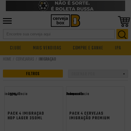
CLUBE
MAIS VENDIDAS
COMPRE E GANHE
IPA
CERVEJARIAS
IMIGRAÇÃO
FILTROS
independência
Promocoes
Aniversario
independência
- 37%
PACK 4 IMIGRAÇÃO
PACK 4 CERVEJAS
HOP LAGER 350ML
IMIGRAÇÃO PREMIUM
LATA
500ML