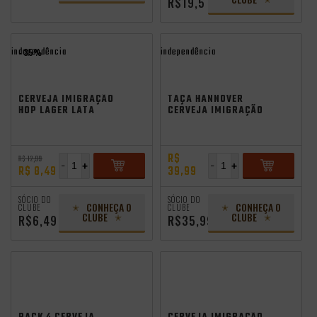
R$19,5
independência
independência
- 35%
CERVEJA IMIGRAÇÃO
TAÇA HANNOVER
HOP LAGER LATA
CERVEJA IMIGRAÇÃO
350ML
R$
R$ 12,99
-
+
-
+
R$ 8,49
39,99
ADICIONAR
ADICIONAR
SÓCIO DO
SÓCIO DO
CONHEÇA O
CONHEÇA O
CLUBE
CLUBE
CLUBE
CLUBE
R$6,49
R$35,99