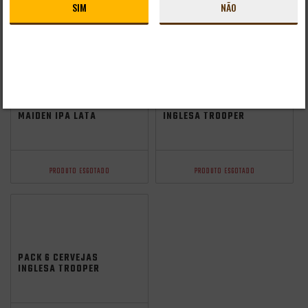
SIM
NÃO
PRODUTO ESGOTADO
PRODUTO ESGOTADO
oktoberfest 2025
PACK 6 TROOPER IRON
PACK 9 CERVEJAS
MAIDEN IPA LATA
INGLESA TROOPER
500ML
IRON MAIDEN LATA
500ML
PRODUTO ESGOTADO
PRODUTO ESGOTADO
PACK 6 CERVEJAS
INGLESA TROOPER
IRON MAIDEN LATA
500ML