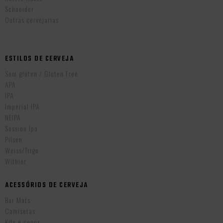
Schneider
Outras cervejarias
ESTILOS DE CERVEJA
Sem glúten / Gluten Free
APA
IPA
Imperial IPA
NEIPA
Session Ipa
Pilsen
Weiss/Trigo
Witbier
ACESSÓRIOS DE CERVEJA
Bar Mats
Camisetas
Kits e copos