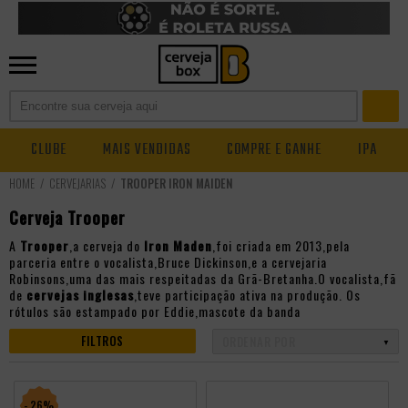
CLUBE
MAIS VENDIDAS
COMPRE E GANHE
IPA
CERVEJARIAS
TROOPER IRON MAIDEN
Cerveja Trooper
A
Trooper
,a cerveja do
Iron Maden
,foi criada em 2013,pela
parceria entre o vocalista,Bruce Dickinson,e a cervejaria
Robinsons,uma das mais respeitadas da Grã-Bretanha.O vocalista,fã
de
cervejas inglesas
,teve participação ativa na produção. Os
rótulos são estampado por Eddie,mascote da banda
FILTROS
- 26%