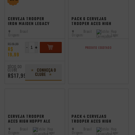
CERVEJA TROOPER
PACK 6 CERVEJAS
IRON MAIDEN LEGACY
TROOPER ACES HIGH
LAGER 473ML
473ML
Brasil
Brasil
Estilo:
Hop
Origem:
Origem:
Lager
R$ 26,99
-
+
PRODUTO ESGOTADO
R$
19,99
ADICIONAR
SÓCIO DO
CONHEÇA O
CLUBE
CLUBE
R$17,99
CERVEJA TROOPER
PACK 4 CERVEJAS
ACES HIGH HOPPY ALE
TROOPER ACES HIGH
473ML
473ML
Brasil
Estilo:
Hop
Brasil
Estilo:
Hop
Origem:
Lager
Origem:
Lager