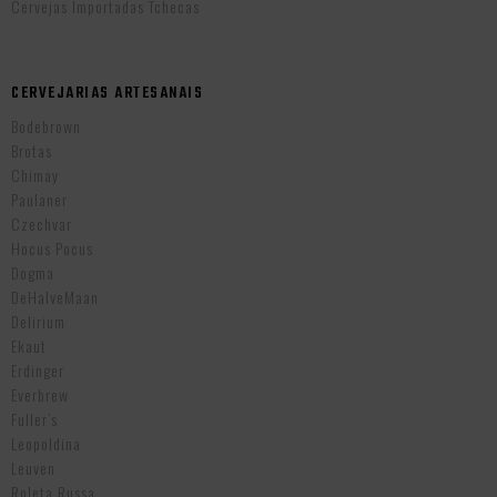
Cervejas Importadas Tchecas
CERVEJARIAS ARTESANAIS
Bodebrown
Brotas
Chimay
Paulaner
Czechvar
Hocus Pocus
Dogma
DeHalveMaan
Delirium
Ekaut
Erdinger
Everbrew
Fuller’s
Leopoldina
Leuven
Roleta Russa