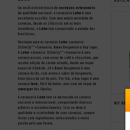
Se você está em busca de
cervejas artesanais
de qualidade nacional, a cervejaria
Lohn
é uma
excelente escolha. Com uma ampla variedade de
cervejas, desde as clássicas até as mais
inovadoras, a
Lohn
tem conquistado o paladar dos
brasileiros.
Destaque para as cervejas
Lohn
-carvoeira-
355ml/p"">Carvoeira,
Sour
Bergamota e Hop Lager.
A
Lohn
-carvoeira-355ml/p"">Carvoeira é uma
cerveja escura, com notas de café e chocolate, que
recebe adição de carvão ativado, dando um toque
especial à bebida. Já a
Sour
Bergamota é uma
cerveja ácida, com aroma e sabor de bergamota,
fruta típica do sul do país. Por fim, a Hop Lager é uma
cerveja
leve
, fácil de beber, mas com um toque de
amargor
dos lúpulos.
A cervejaria
Lohn
tem se destacado no cenário
nacional e internacional, conquistando diversos
KIT DEG
prêmios e reconhecimentos. Isso se deve à
qualidade e criatividade de suas cervejas, sempre
feitas com ingredientes selecionados e muita
paixão pelo que fazem.