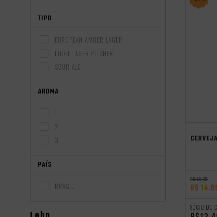
TIPO
EUROPEAN AMBER LAGER
LIGHT LAGER PILSNER
SOUR ALE
AROMA
1
2
CERVEJA
3
PAÍS
R$ 18,99
BRASIL
R$ 14,9
SÓCIO DO 
Lohn
R$13,4