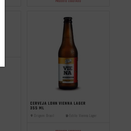
PRODUTO ESGOTADO
ger
CERVEJA LOHN VIENNA LAGER
355 ML
Origem:
Brasil
Estilo:
Vienna Lager