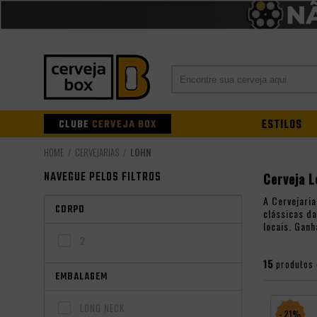
CLUBE
CERVEJA BOX
ESTILOS
CERVEJARIAS
LOHN
NAVEGUE PELOS FILTROS
Cerveja 
A Cervejari
CORPO
clássicas da
locais. Ganh
2
15
produtos
EMBALAGEM
LONG NECK
- 21%