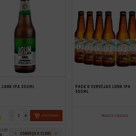
 LOHN IPA 355ML
PACK 8 CERVEJAS LOHN IPA
355ML
-
+
PRODUTO ESGOTADO
ADICIONAR
9
CLUBE
CONHEÇA O CLUBE
9