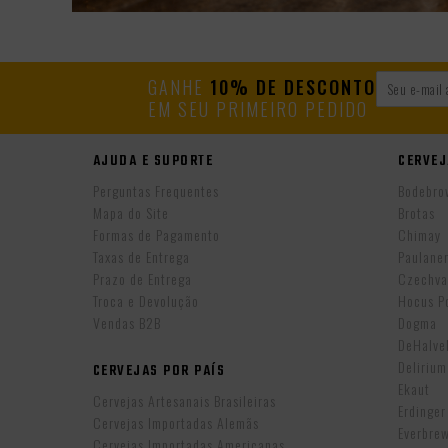
GANHE
10% DE DESCONTO
EM SEU PRIMEIRO PEDIDO
AJUDA E SUPORTE
CERVEJ
Perguntas Frequentes
Bodebro
Mapa do Site
Brotas
Formas de Pagamento
Chimay
Taxas de Entrega
Paulane
Prazo de Entrega
Czechva
Troca e Devolução
Hocus P
Vendas B2B
Dogma
DeHalv
Delirium
CERVEJAS POR PAÍS
Ekaut
Cervejas Artesanais Brasileiras
Erdinger
Cervejas Importadas Alemãs
Everbre
Cervejas Importadas Americanas