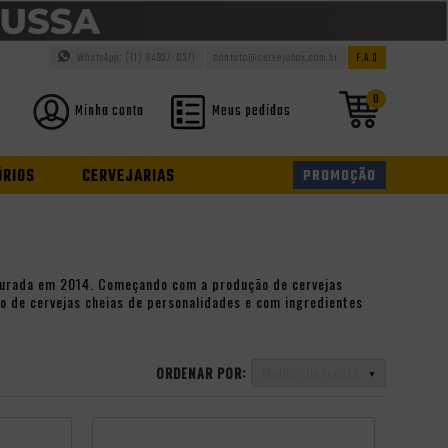
WhatsApp: (11) 94937-0371
contato@cervejabox.com.br
F.A.Q
0
Minha conta
Meus pedidos
ÓRIOS
CERVEJARIAS
PROMOÇÃO
augurada em 2014. Começando com a produção de cervejas
ão de cervejas cheias de personalidades e com ingredientes
ORDENAR POR:
Melhor Desconto