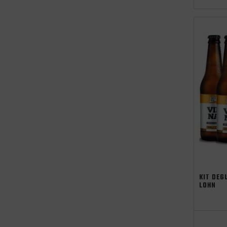
independên
KIT DEG
LOHN