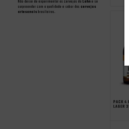
Não deixe de experimentar as cervejas da
Lohn
e se
surpreender com a qualidade e sabor das
cervejas
artesanais
brasileiras.
PACK 4 
LAGER 