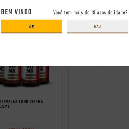
PRODUTO ESGOTADO
PRODUTO ESGOTADO
BEM VINDO
Você tem mais de 18 anos de idade?
SIM
NÃO
CERVEJA LOHN HOP LAGER
355ML
Origem:
Brasil
Estilo:
Hop La
PRODUTO ESGOTADO
CERVEJAS LOHN VIENNA
355ML