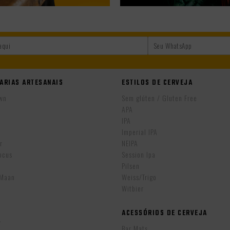
ARIAS ARTESANAIS
ESTILOS DE CERVEJA
wn
Sem glúten / Gluten Free
APA
IPA
r
Imperial IPA
r
NEIPA
ocus
Session Ipa
Pilsen
eMaan
Weiss/Trigo
Witbier
ACESSÓRIOS DE CERVEJA
w
Bar Mats