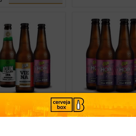
USTAÇÃO 3 LOHN 355ML
PACK 4 CERVEJAS LOHN HOP
LAGER 355ML