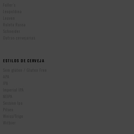
Fuller’s
Leopoldina
Leuven
Roleta Russa
Schneider
Outras cervejarias
ESTILOS DE CERVEJA
Sem glúten / Gluten Free
APA
IPA
Imperial IPA
NEIPA
Session Ipa
Pilsen
Weiss/Trigo
Witbier