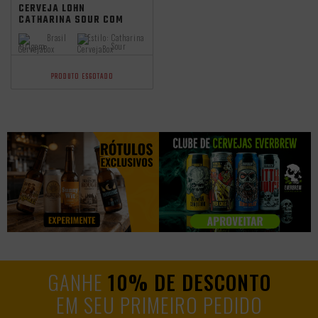
CERVEJA LOHN
CATHARINA SOUR COM
BERGAMOTA 355ML
Brasil
Estilo:
Catharina
Origem:
Sour
PRODUTO ESGOTADO
GANHE
10% DE DESCONTO
EM SEU PRIMEIRO PEDIDO