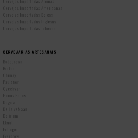
Cervejas Importadas Alemãs
Cervejas Importadas Americanas
Cervejas Importadas Belgas
Cervejas Importadas Inglesas
Cervejas Importadas Tchecas
CERVEJARIAS ARTESANAIS
Bodebrown
Brotas
Chimay
Paulaner
Czechvar
Hocus Pocus
Dogma
DeHalveMaan
Delirium
Ekaut
Erdinger
Everbrew