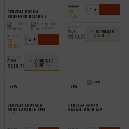
Promocoes
Aniversario
R$ 20,99
-
+
R$
CERVEJA DOGMA
17,99
SOURMIND GOIABA E
MANGA 355ML
ADICIONAR
Brasil
Estilo:
Berliner
Origem:
Weisse
SÓCIO DO
CONHEÇA O
CLUBE
CLUBE
R$10,79
R$ 33,98
-
+
R$
25,98
ADICIONAR
SÓCIO DO
CONHEÇA O
CLUBE
CLUBE
R$19,79
- 22%
- 21%
CERVEJA LOUVADA
CERVEJA JAPAS
SOUR LARANJA SEM
HANAMI SOUR ALE
GLÚTEN 355ML
310ML