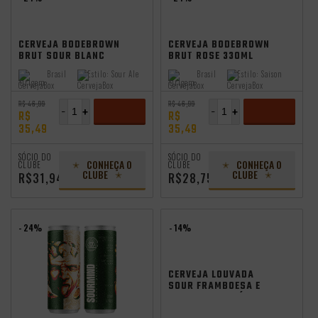
CERVEJA BODEBROWN
CERVEJA BODEBROWN
BRUT SOUR BLANC
BRUT ROSE 330ML
330ML
Brasil
Estilo:
Sour Ale
Brasil
Estilo:
Saison
Origem:
Origem:
R$ 46,99
R$ 46,99
-
+
-
+
R$
R$
35,49
35,49
ADICIONAR
ADICIONAR
SÓCIO DO
SÓCIO DO
CONHEÇA O
CONHEÇA O
CLUBE
CLUBE
CLUBE
CLUBE
R$31,94
R$28,75
- 24%
- 14%
CERVEJA LOUVADA
SOUR FRAMBOESA E
AMORA SEM GLÚTEN
355ML