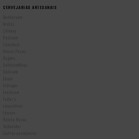
CERVEJARIAS ARTESANAIS
Bodebrown
Brotas
Chimay
Paulaner
Czechvar
Hocus Pocus
Dogma
DeHalveMaan
Delirium
Ekaut
Erdinger
Everbrew
Fuller’s
Leopoldina
Leuven
Roleta Russa
Schneider
Outras cervejarias