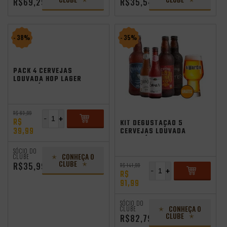
R$69,29
R$35,54
- 38%
- 35%
PACK 4 CERVEJAS
LOUVADA HOP LAGER
SEM GLÚTEN 355ML
Promocoes
Aniversario
oktoberfest 2025
R$ 63,99
-
+
R$
KIT DEGUSTAÇÃO 5
39,99
CERVEJAS LOUVADA
SEM GLÚTEN + COPO
ADICIONAR
GRÁTIS
SÓCIO DO
CONHEÇA O
CLUBE
CLUBE
R$35,99
R$ 141,99
-
+
R$
91,99
ADICIONAR
SÓCIO DO
CONHEÇA O
CLUBE
CLUBE
R$82,79