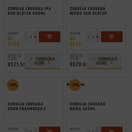
CERVEJA LOUVADA IPA
CERVEJA LOUVADA
SEM GLÚTEN 500ML
WEISS SEM GLÚTEN
500ML
R$ 29,99
R$ 26,99
-
+
-
+
R$
R$
23,99
22,99
ADICIONAR
ADICIONAR
SÓCIO DO
SÓCIO DO
CONHEÇA O
CONHEÇA O
CLUBE
CLUBE
CLUBE
CLUBE
R$21,59
R$20,69
Promocoes
Aniversario
- 14%
- 14%
CERVEJA LOUVADA
CERVEJA LOUVADA
SOUR FRAMBOESA E
NEIPA 355ML
AMORA SEM GLÚTEN
355ML
R$ 20,99
R$ 20,99