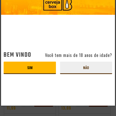
500ML
ADICIONAR
SÓCIO DO
CONHEÇA O
CLUBE
CLUBE
R$10,79
R$ 114,99
-
+
R$
84,99
ADICIONAR
SÓCIO DO
CONHEÇA O
CLUBE
CLUBE
R$76,49
BEM VINDO
Você tem mais de 18 anos de idade?
- 25%
- 22%
SIM
NÃO
CERVEJA LOUVADA
CERVEJA LOUVADA
HOP LAGER SEM
SOUR LARANJA SEM
GLÚTEN 355ML
GLÚTEN 355ML
R$ 15,99
R$ 17,99
-
+
-
+
R$
R$
11,99
13,99
ADICIONAR
ADICIONAR