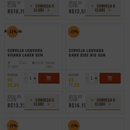
SÓCIO DO
SÓCIO DO
CONHEÇA O
CONHEÇA O
CLUBE
CLUBE
CLUBE
CLUBE
R$10,79
R$12,59
Promocoes
Aniversario
- 22%
- 22%
CERVEJA LOUVADA
CERVEJA LOUVADA
VIENNA LAGER SEM
DARK SIDE RIS SEM
GLÚTEN 500ML
GLÚTEN 355ML
Brasil
Estilo:
Vienna
Origem:
Lager
R$ 26,99
R$ 22,99
-
+
-
+
R$
R$
20,99
17,99
ADICIONAR
ADICIONAR
SÓCIO DO
SÓCIO DO
CONHEÇA O
CONHEÇA O
CLUBE
CLUBE
CLUBE
CLUBE
R$13,22
R$16,19
- 21%
- 21%