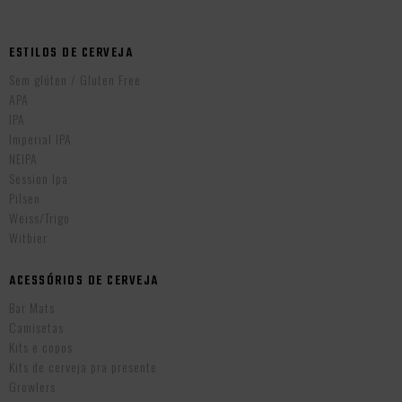
ESTILOS DE CERVEJA
Sem glúten / Gluten Free
APA
IPA
Imperial IPA
NEIPA
Session Ipa
Pilsen
Weiss/Trigo
Witbier
ACESSÓRIOS DE CERVEJA
Bar Mats
Camisetas
Kits e copos
Kits de cerveja pra presente
Growlers