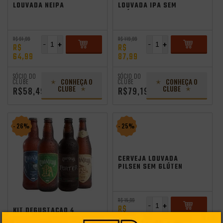
LOUVADA NEIPA
LOUVADA IPA SEM
355ML
GLÚTEN 500ML
R$ 91,99
R$ 119,99
-
+
-
+
R$
R$
64,99
87,99
ADICIONAR
ADICIONAR
SÓCIO DO
SÓCIO DO
CONHEÇA O
CONHEÇA O
CLUBE
CLUBE
CLUBE
CLUBE
R$58,49
R$79,19
- 26%
- 25%
CERVEJA LOUVADA
PILSEN SEM GLÚTEN
355ML
Promocoes
Aniversario
oktoberfest 2025
R$ 15,99
-
+
R$
KIT DEGUSTAÇÃO 4
11,99
LOUVADA SEM GLÚTEN