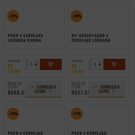
- 31%
- 30%
PACK 4 CERVEJAS
KIT DEGUSTAÇÃO 4
LOUVADA VIENNA
CERVEJAS LOUVADA
LAGER 500ML
SEM GLÚTEN 355ML
R$ 107,98
R$ 69,98
-
+
-
+
R$
R$
73,98
48,98
ADICIONAR
ADICIONAR
SÓCIO DO
SÓCIO DO
CONHEÇA O
CONHEÇA O
CLUBE
CLUBE
CLUBE
CLUBE
R$66,58
R$57,59
- 29%
- 27%
PACK 4 CERVEJAS
PACK 4 CERVEJAS