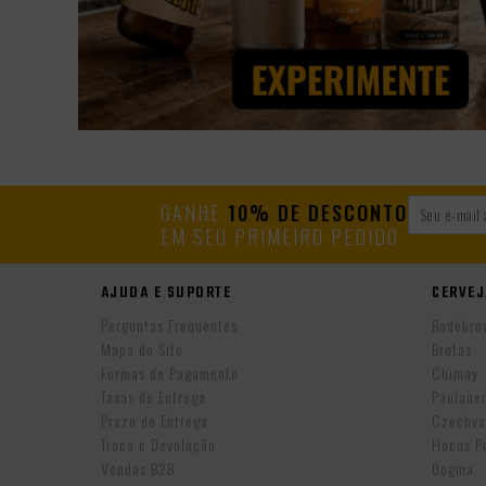
GANHE
10% DE DESCONTO
EM SEU PRIMEIRO PEDIDO
AJUDA E SUPORTE
CERVEJ
Perguntas Frequentes
Bodebro
Mapa do Site
Brotas
Formas de Pagamento
Chimay
Taxas de Entrega
Paulane
Prazo de Entrega
Czechva
Troca e Devolução
Hocus P
Vendas B2B
Dogma