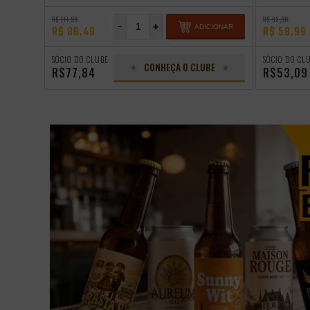
R$ 111,99
R$ 83,99
-
+
ADICIONAR
R$ 86,49
R$ 58,99
SÓCIO DO CLUBE
SÓCIO DO CL
CONHEÇA O CLUBE
R$77,84
R$53,09