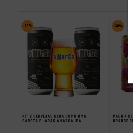
- 23%
- 30%
Saldão de Ver
KIT 2 CERVEJAS BEBA COMO UMA
PACK 4 C
GAROTA E JAPAS AMARGA IPA
ORANGE S
310ML + COPO