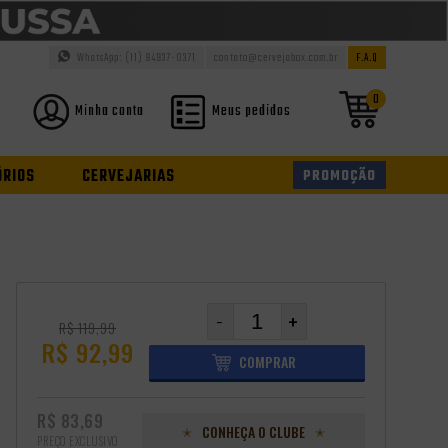
WhatsApp: (11) 94937-0371
contato@cervejabox.com.br
F.A.Q
0
Minha conta
Meus pedidos
ÓRIOS
CERVEJARIAS
PROMOÇÃO
-
+
R$ 119,99
R$ 92,99
COMPRAR
R$ 83,69
CONHEÇA O CLUBE
PREÇO EXCLUSIVO