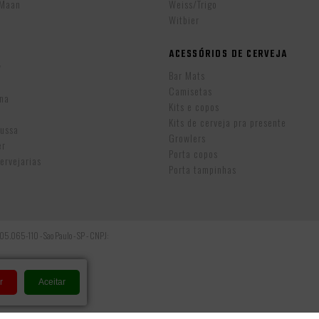
eMaan
Weiss/Trigo
Witbier
ACESSÓRIOS DE CERVEJA
w
Bar Mats
Camisetas
ina
Kits e copos
Kits de cerveja pra presente
Russa
Growlers
er
Porta copos
ervejarias
Porta tampinhas
: 05.065-110 - Sao Paulo - SP - CNPJ:
r
Aceitar