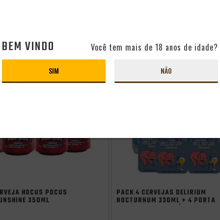
QUEM VIU, VIU TAMBÉM
BEM VINDO
- 44%
Você tem mais de 18 anos de idade?
SIM
NÃO
ão
ERVEJA HOCUS POCUS
PACK 4 CERVEJAS DELIRIUM
UNSHINE 350ML
NOCTURNUM 330ML + 4 PORTA
COPO DELIRIUM GRÁTIS