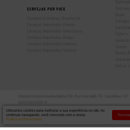
DeHalv
Delirium
CERVEJAS POR PAÍS
Ekaut
Cervejas Artesanais Brasileiras
Erdinger
Cervejas Importadas Alemãs
Everbre
Cervejas Importadas Americanas
Fuller’s
Cervejas Importadas Belgas
Leopold
Cervejas Importadas Inglesas
Leuven
Cervejas Importadas Tchecas
Roleta 
Schneid
Outras c
Comercio Online de Alimentos e Bebidas LTDA - Rua Emilio Goeldi, 747 - Lapa de Baixo - CEP
30.070.683/0001-14
Copyright © 2026, TODOS OS DIREITOS RESERVADOS.
Utilizamos cookies para melhorar a sua experiência no site. Ao
continuar navegando, você concorda com a nossa
Recusa
Política de Privacidade
.