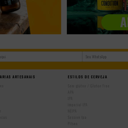
ARIAS ARTESANAIS
ESTILOS DE CERVEJA
wn
Sem glúten / Gluten Free
APA
IPA
r
Imperial IPA
r
NEIPA
ocus
Session Ipa
Pilsen