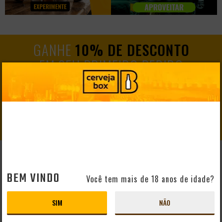
GANHE
10% DE DESCONTO
EM SEU PRIMEIRO PEDIDO
CADASTRAR
AJUDA E SUPORTE
BEM VINDO
Você tem mais de 18 anos de idade?
Perguntas Frequentes
Mapa do Site
SIM
NÃO
Formas de Pagamento
Taxas de Entrega