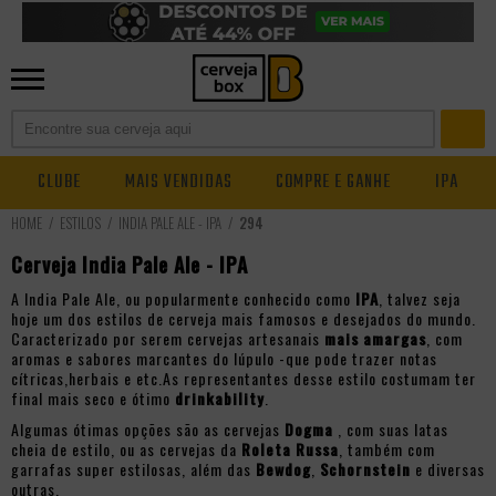
CLUBE
MAIS VENDIDAS
COMPRE E GANHE
IPA
ESTILOS
INDIA PALE ALE - IPA
294
Cerveja India Pale Ale - IPA
A India Pale Ale, ou popularmente conhecido como
IPA
, talvez seja
hoje um dos estilos de cerveja mais famosos e desejados do mundo.
Caracterizado por serem cervejas artesanais
mais amargas
, com
aromas e sabores marcantes do lúpulo -que pode trazer notas
cítricas,herbais e etc.As representantes desse estilo costumam ter
final mais seco e ótimo
drinkability
.
Algumas ótimas opções são as cervejas
Dogma
, com suas latas
cheia de estilo, ou as cervejas da
Roleta Russa
, também com
garrafas super estilosas, além das
Bewdog
,
Schornstein
e diversas
outras.