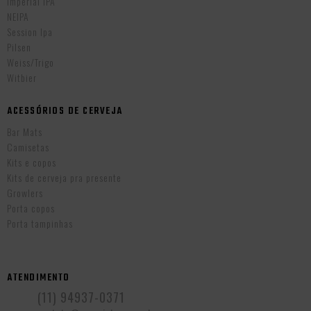
Imperial IPA
NEIPA
Session Ipa
Pilsen
Weiss/Trigo
Witbier
ACESSÓRIOS DE CERVEJA
Bar Mats
Camisetas
Kits e copos
Kits de cerveja pra presente
Growlers
Porta copos
Porta tampinhas
ATENDIMENTO
(11) 94937-0371