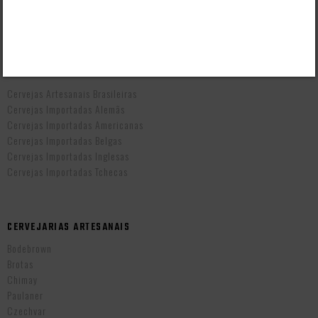
Prazo de Entrega
Troca e Devolução
Vendas B2B
CERVEJAS POR PAÍS
Cervejas Artesanais Brasileiras
Cervejas Importadas Alemãs
Cervejas Importadas Americanas
Cervejas Importadas Belgas
Cervejas Importadas Inglesas
Cervejas Importadas Tchecas
CERVEJARIAS ARTESANAIS
Bodebrown
Brotas
Chimay
Paulaner
Czechvar