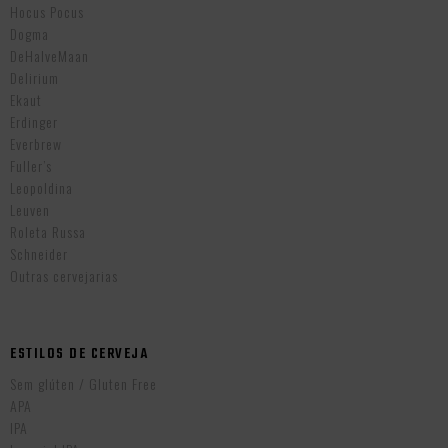
Hocus Pocus
Dogma
DeHalveMaan
Delirium
Ekaut
Erdinger
Everbrew
Fuller’s
Leopoldina
Leuven
Roleta Russa
Schneider
Outras cervejarias
ESTILOS DE CERVEJA
Sem glúten / Gluten Free
APA
IPA