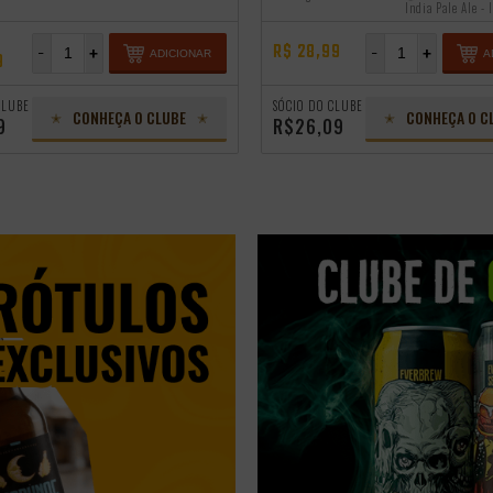
India Pale Ale - 
R$ 28,99
-
+
-
+
ADICIONAR
A
9
CLUBE
SÓCIO DO CLUBE
CONHEÇA O CLUBE
CONHEÇA O C
9
R$26,09