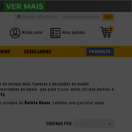
WhatsApp: (11) 94937-0371
contato@cervejabox.com.br
F.A.Q
0
Minha conta
Meus pedidos
ÓRIOS
CERVEJARIAS
PROMOÇÃO
los de cerveja mais famosos e desejados do mundo.
marcantes do lúpulo -que pode trazer notas cítricas,herbais e
ity
.
as cervejas da
Roleta Russa
, também com garrafas super
ORDENAR POR:
Melhor Desconto