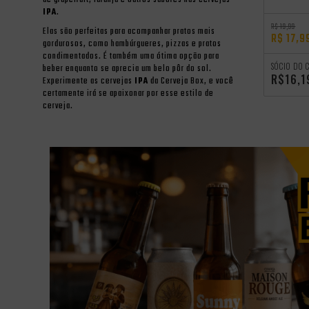
de grapefruit, laranja e outros sabores nas cervejas
IPA
.
R$ 19,99
Elas são perfeitas para acompanhar pratos mais
R$ 17,9
gordurosos, como hambúrgueres, pizzas e pratos
condimentados. É também uma ótima opção para
SÓCIO DO 
beber enquanto se aprecia um belo pôr do sol.
R$16,1
Experimente as cervejas
IPA
da Cerveja Box, e você
certamente irá se apaixonar por esse estilo de
cerveja.