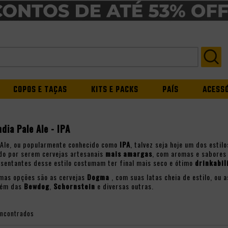
COPOS E TAÇAS
KITS E PACKS
PAÍS
ACESS
ndia Pale Ale - IPA
e Ale, ou popularmente conhecido como
IPA
, talvez seja hoje um dos esti
do por serem cervejas artesanais
mais amargas
, com aromas e sabores 
esentantes desse estilo costumam ter final mais seco e ótimo
drinkabil
mas opções são as cervejas
Dogma
, com suas latas cheia de estilo, ou 
além das
Bewdog
,
Schornstein
e diversas outras.
encontrados