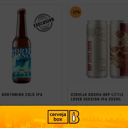
- 22%
A NORTHWIND COLD IPA
CERVEJA DOGMA HOP LITTLE
LOVER SESSION IPA 355ML
Brasil
Estilo:
Origem:
Brasil
Estilo:
Sessio
India Pale Ale - IPA
R$ 24,99
-
+
-
+
ADICIONAR
A
9
R$ 19,49