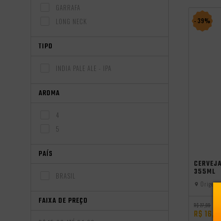
GARRAFA
LONG NECK
- 39%
TIPO
INDIA PALE ALE - IPA
AROMA
4
5
PAÍS
CERVEJ
355ML
BRASIL
Origem:
FAIXA DE PREÇO
R$ 27,99
R$ 16,9