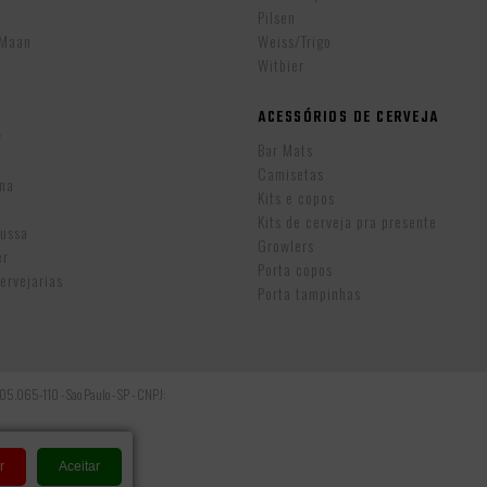
Pilsen
eMaan
Weiss/Trigo
Witbier
ACESSÓRIOS DE CERVEJA
w
Bar Mats
Camisetas
ina
Kits e copos
Kits de cerveja pra presente
Russa
Growlers
er
Porta copos
ervejarias
Porta tampinhas
: 05.065-110 - Sao Paulo - SP - CNPJ:
r
Aceitar