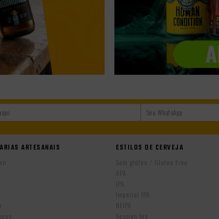
ARIAS ARTESANAIS
ESTILOS DE CERVEJA
wn
Sem glúten / Gluten Free
APA
IPA
r
Imperial IPA
r
NEIPA
ocus
Session Ipa