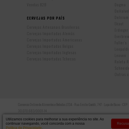
Vendas B2B
Dogma
DeHalv
Delirium
CERVEJAS POR PAÍS
Ekaut
Cervejas Artesanais Brasileiras
Erdinger
Cervejas Importadas Alemãs
Everbre
Cervejas Importadas Americanas
Fuller’s
Cervejas Importadas Belgas
Leopold
Cervejas Importadas Inglesas
Leuven
Cervejas Importadas Tchecas
Roleta 
Schneid
Outras c
Comercio Online de Alimentos e Bebidas LTDA - Rua Emilio Goeldi, 747 - Lapa de Baixo - CEP
30.070.683/0001-14
Copyright © 2026, TODOS OS DIREITOS RESERVADOS.
Utilizamos cookies para melhorar a sua experiência no site. Ao
continuar navegando, você concorda com a nossa
Recusa
Política de Privacidade
.