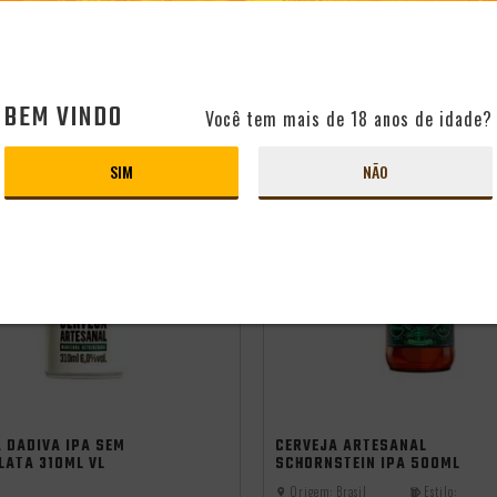
CLUBE
SÓCIO DO CLUBE
CONHEÇA O CLUBE
CONHEÇA O C
9
R$17,54
BEM VINDO
Você tem mais de 18 anos de idade?
SIM
NÃO
cia
independência
 DÁDIVA IPA SEM
CERVEJA ARTESANAL
LATA 310ML VL
SCHORNSTEIN IPA 500ML
Origem:
Brasil
Estilo: