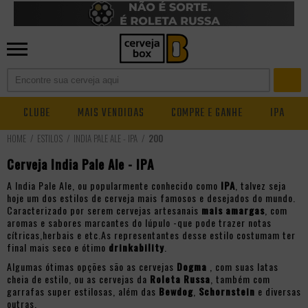
CLUBE
MAIS VENDIDAS
COMPRE E GANHE
IPA
ESTILOS
INDIA PALE ALE - IPA
200
Cerveja India Pale Ale - IPA
A India Pale Ale, ou popularmente conhecido como
IPA
, talvez seja
hoje um dos estilos de cerveja mais famosos e desejados do mundo.
Caracterizado por serem cervejas artesanais
mais amargas
, com
aromas e sabores marcantes do lúpulo -que pode trazer notas
cítricas,herbais e etc.As representantes desse estilo costumam ter
final mais seco e ótimo
drinkability
.
Algumas ótimas opções são as cervejas
Dogma
, com suas latas
cheia de estilo, ou as cervejas da
Roleta Russa
, também com
garrafas super estilosas, além das
Bewdog
,
Schornstein
e diversas
outras.