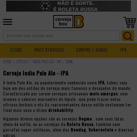
CLUBE
MAIS VENDIDAS
COMPRE E GANHE
IPA
ESTILOS
INDIA PALE ALE - IPA
234
Cerveja India Pale Ale - IPA
A India Pale Ale, ou popularmente conhecido como
IPA
, talvez seja
hoje um dos estilos de cerveja mais famosos e desejados do mundo.
Caracterizado por serem cervejas artesanais
mais amargas
, com
aromas e sabores marcantes do lúpulo -que pode trazer notas
cítricas,herbais e etc.As representantes desse estilo costumam ter
final mais seco e ótimo
drinkability
.
Algumas ótimas opções são as cervejas
Dogma
, com suas latas
cheia de estilo, ou as cervejas da
Roleta Russa
, também com
garrafas super estilosas, além das
Bewdog
,
Schornstein
e diversas
outras.