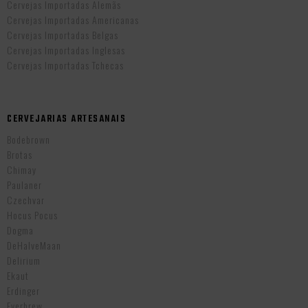
Cervejas Importadas Alemãs
Cervejas Importadas Americanas
Cervejas Importadas Belgas
Cervejas Importadas Inglesas
Cervejas Importadas Tchecas
CERVEJARIAS ARTESANAIS
Bodebrown
Brotas
Chimay
Paulaner
Czechvar
Hocus Pocus
Dogma
DeHalveMaan
Delirium
Ekaut
Erdinger
Everbrew