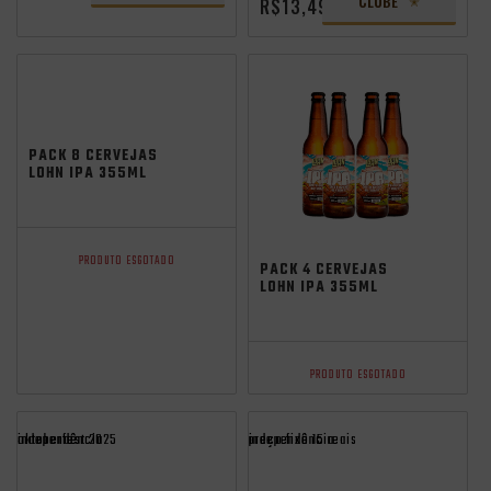
CLUBE
R$13,49
PACK 8 CERVEJAS
LOHN IPA 355ML
PRODUTO ESGOTADO
PACK 4 CERVEJAS
LOHN IPA 355ML
PRODUTO ESGOTADO
independência
oktoberfest 2025
preço fixo 15 reais
independência