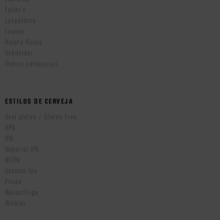
Fuller’s
Leopoldina
Leuven
Roleta Russa
Schneider
Outras cervejarias
ESTILOS DE CERVEJA
Sem glúten / Gluten Free
APA
IPA
Imperial IPA
NEIPA
Session Ipa
Pilsen
Weiss/Trigo
Witbier