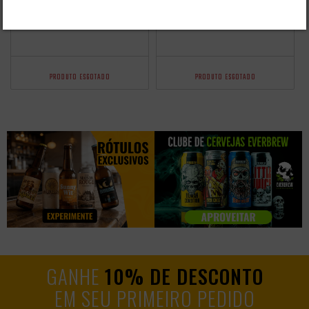
PACK 8 CERVEJAS
PACK 4 CERVEJAS
ARTESANAIS
SCHORNSTEIN IPA
SCHORNSTEIN IPA
500ML
500ML
PRODUTO ESGOTADO
PRODUTO ESGOTADO
GANHE
10% DE DESCONTO
EM SEU PRIMEIRO PEDIDO