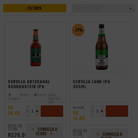
FILTROS
- 21%
independência
CERVEJA ARTESANAL
CERVEJA LOHN IPA
SCHORNSTEIN IPA
355ML
500ML
Brasil
Estilo:
India
Origem:
Pale Ale -
IPA
R$
R$ 18,99
-
+
-
+
R$
28,99
14,99
ADICIONAR
ADICIONAR
SÓCIO DO
CONHEÇA O
CLUBE
SÓCIO DO
CLUBE
CONHEÇA O
R$26,09
CLUBE