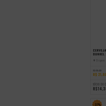
Promocoes
Aniversario
CERVEJ
DUNKEL
Origem:
R$ 26,99
R$ 21,9
SÓCIO DO 
R$14,3
- 37%