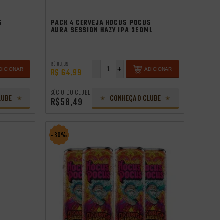
Saldão de Verão
S
PACK 4 CERVEJA HOCUS POCUS
AURA SESSION HAZY IPA 350ML
R$ 89,99
-
+
DICIONAR
ADICIONAR
R$ 64,99
SÓCIO DO CLUBE
LUBE
CONHEÇA O CLUBE
R$58,49
- 30%