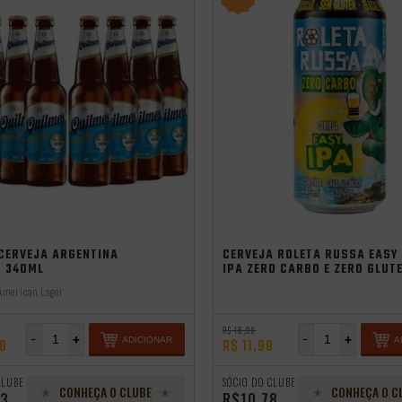
CERVEJA ARGENTINA
CERVEJA ROLETA RUSSA EASY
S 340ML
IPA ZERO CARBO E ZERO GLUT
473ML
American Lager
R$ 16,98
-
+
-
+
ADICIONAR
A
48
R$ 11,98
CLUBE
SÓCIO DO CLUBE
CONHEÇA O CLUBE
CONHEÇA O C
93
R$10,78