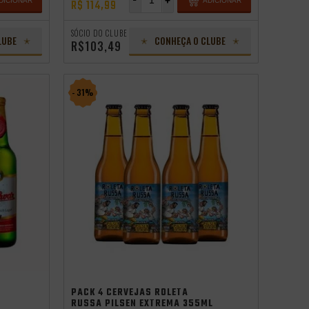
-
+
DICIONAR
ADICIONAR
R$ 114,99
SÓCIO DO CLUBE
LUBE
CONHEÇA O CLUBE
R$103,49
- 31%
PACK 4 CERVEJAS ROLETA
RUSSA PILSEN EXTREMA 355ML