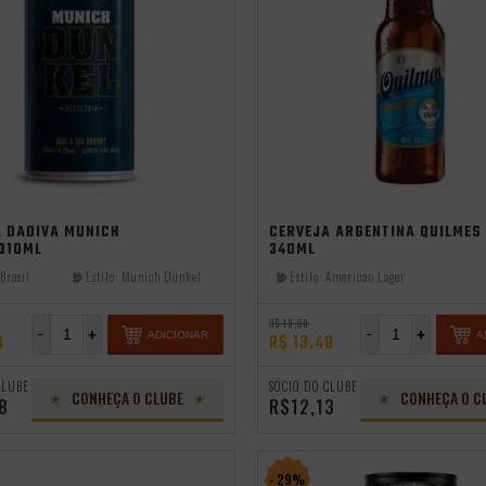
A DADIVA MUNICH
CERVEJA ARGENTINA QUILMES
 310ML
340ML
Brasil
Estilo:
Munich Dunkel
Estilo:
American Lager
R$ 18,98
-
+
-
+
ADICIONAR
A
8
R$ 13,48
CLUBE
SÓCIO DO CLUBE
CONHEÇA O CLUBE
CONHEÇA O C
8
R$12,13
- 29%