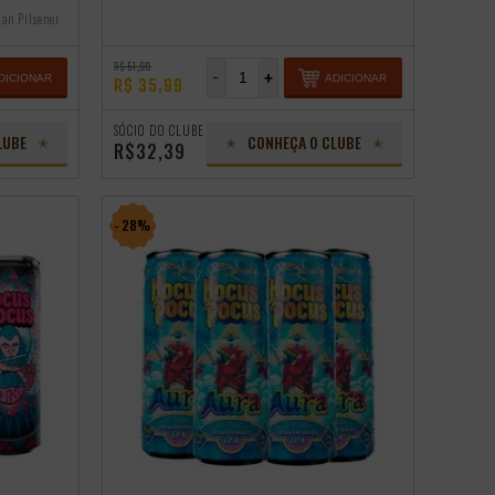
an Pilsener
R$ 51,99
-
+
DICIONAR
ADICIONAR
R$ 35,99
SÓCIO DO CLUBE
LUBE
CONHEÇA O CLUBE
R$32,39
- 28%