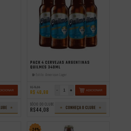
PACK 4 CERVEJAS ARGENTINAS
QUILMES 340ML
Estilo:
American Lager
R$ 75,98
-
+
DICIONAR
ADICIONAR
R$ 48,98
SÓCIO DO CLUBE
LUBE
CONHEÇA O CLUBE
R$44,08
- 24%