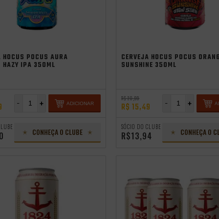
A HOCUS POCUS AURA
CERVEJA HOCUS POCUS ORAN
 HAZY IPA 350ML
SUNSHINE 350ML
R$ 20,99
-
+
-
+
ADICIONAR
A
9
R$ 15,49
CLUBE
SÓCIO DO CLUBE
CONHEÇA O CLUBE
CONHEÇA O C
0
R$13,94