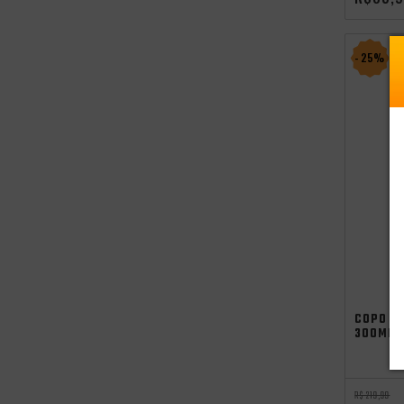
- 25%
COPO C
300ML 
R$ 219,99