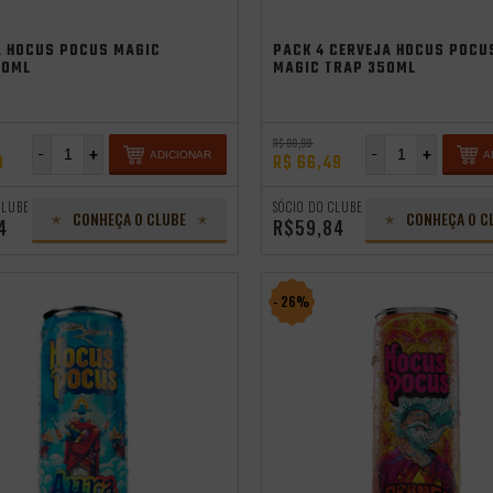
A HOCUS POCUS MAGIC
PACK 4 CERVEJA HOCUS POCU
50ML
MAGIC TRAP 350ML
R$ 99,99
-
+
-
+
ADICIONAR
A
9
R$ 66,49
CLUBE
SÓCIO DO CLUBE
CONHEÇA O CLUBE
CONHEÇA O C
4
R$59,84
- 26%