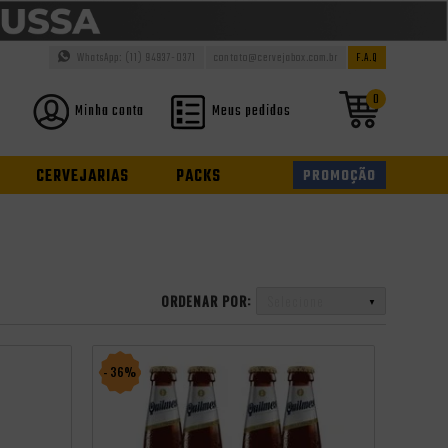
WhatsApp: (11) 94937-0371
contato@cervejabox.com.br
F.A.Q
0
Minha conta
Meus pedidos
CERVEJARIAS
PACKS
PROMOÇÃO
ORDENAR POR:
Selecione
- 36%