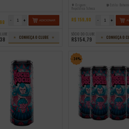
Origem:
Estilo:
Bohemi
República Tcheca
R$ 159,90
-
+
-
+
ADICIONAR
A
,98
CLUBE
SÓCIO DO CLUBE
CONHEÇA O CLUBE
CONHEÇA O C
,38
R$154,79
- 34%