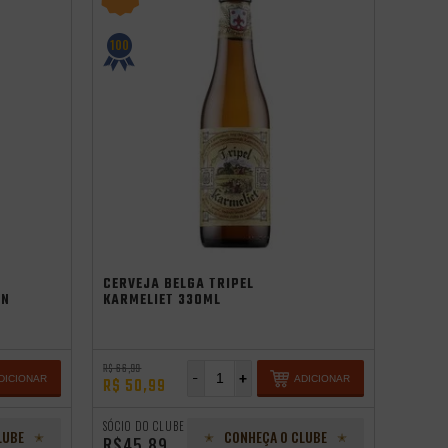
100
CERVEJA BELGA TRIPEL
EN
KARMELIET 330ML
R$ 66,99
-
+
DICIONAR
ADICIONAR
R$ 50,99
SÓCIO DO CLUBE
LUBE
CONHEÇA O CLUBE
R$45,89