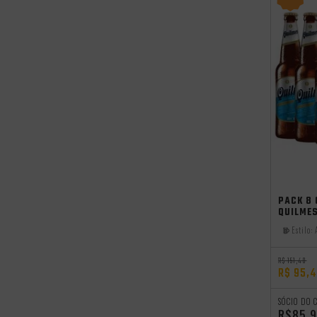
PACK 8 
QUILME
Estilo:
R$ 151,48
R$ 95,
SÓCIO DO 
R$85,