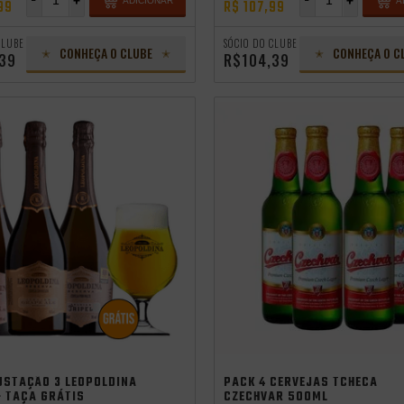
-
+
-
+
ADICIONAR
A
99
R$ 107,99
CLUBE
SÓCIO DO CLUBE
CONHEÇA O CLUBE
CONHEÇA O C
,39
R$104,39
USTAÇÃO 3 LEOPOLDINA
PACK 4 CERVEJAS TCHECA
+ TAÇA GRÁTIS
CZECHVAR 500ML