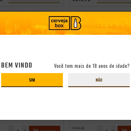
- 34%
BEM VINDO
Você tem mais de 18 anos de idade?
SIM
NÃO
Promocoes
Aniversario
oktoberfest 2025
ERVEJA BELGA KWAK
PACK 4 DOGMA APA 473ML
COM SUPORTE MADEIRA
R$ 163,99