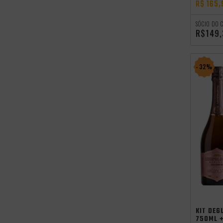
R$ 165,
SÓCIO DO 
R$149
- 32%
Promocoes
Aniversario
KIT DEG
750ML 