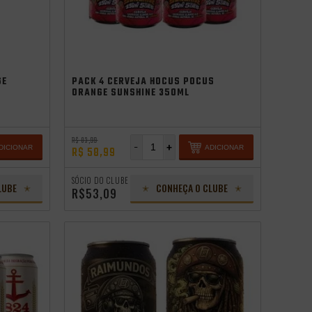
Saldão de Verão
GE
PACK 4 CERVEJA HOCUS POCUS
ORANGE SUNSHINE 350ML
R$ 83,99
-
+
DICIONAR
ADICIONAR
R$ 58,99
SÓCIO DO CLUBE
LUBE
CONHEÇA O CLUBE
R$53,09