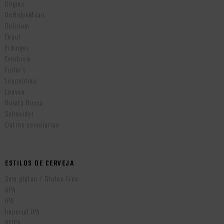
Dogma
DeHalveMaan
Delirium
Ekaut
Erdinger
Everbrew
Fuller’s
Leopoldina
Leuven
Roleta Russa
Schneider
Outras cervejarias
ESTILOS DE CERVEJA
Sem glúten / Gluten Free
APA
IPA
Imperial IPA
NEIPA