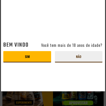
PRODUTO ESGOTADO
PRODUTO ESGOTADO
independência
independência
CERVEJA
CERVEJA
SCHORNSTEIN
SCHORNSTEIN
WITBIER 500ML
IMPERIAL STOUT
BEM VINDO
500ML
Você tem mais de 18 anos de idade?
PRODUTO ESGOTADO
PRODUTO ESGOTADO
SIM
NÃO