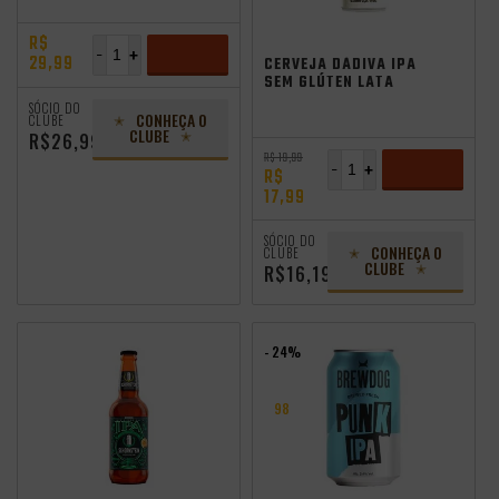
500ML
R$
Festival FBC
independência
-
+
29,99
CERVEJA DÁDIVA IPA
SEM GLÚTEN LATA
310ML VL
ADICIONAR
SÓCIO DO
CONHEÇA O
CLUBE
CLUBE
R$26,99
R$ 19,99
-
+
R$
17,99
ADICIONAR
SÓCIO DO
CONHEÇA O
CLUBE
CLUBE
R$16,19
- 24%
98