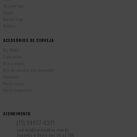
Session Ipa
Pilsen
Weiss/Trigo
Witbier
ACESSÓRIOS DE CERVEJA
Bar Mats
Camisetas
Kits e copos
Kits de cerveja pra presente
Growlers
Porta copos
Porta tampinhas
ATENDIMENTO
(11) 94937-0371
contato@cervejabox.com.br
Segunda a Sexta das 9h às 18h