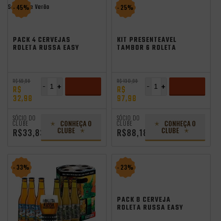
Saldão de Verão
- 45%
- 25%
PACK 4 CERVEJAS
KIT PRESENTEÁVEL
ROLETA RUSSA EASY
TAMBOR 6 ROLETA
IPA 355ML
RUSSA EASY IPA
355ML + COPO
R$ 59,98
R$ 130,98
-
+
-
+
R$
R$
32,98
97,98
ADICIONAR
ADICIONAR
SÓCIO DO
SÓCIO DO
CONHEÇA O
CONHEÇA O
CLUBE
CLUBE
CLUBE
CLUBE
R$33,83
R$88,18
- 33%
- 23%
PACK 8 CERVEJA
ROLETA RUSSA EASY
IPA 355ML