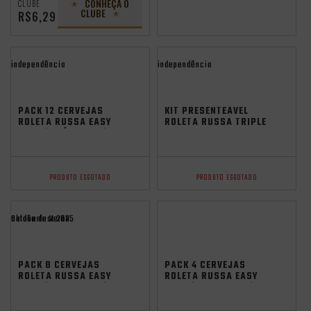
CONHEÇA O
CLUBE
CLUBE
R$6,29
independência
independência
PACK 12 CERVEJAS
KIT PRESENTEÁVEL
ROLETA RUSSA EASY
ROLETA RUSSA TRIPLE
IPA S/ GLÚTEN E S/
NEIPA 500ML + COPO
ÁLCOOL 350ML
320ML
PRODUTO ESGOTADO
PRODUTO ESGOTADO
Saldão de Verão
oktoberfest 2025
PACK 8 CERVEJAS
PACK 4 CERVEJAS
ROLETA RUSSA EASY
ROLETA RUSSA EASY
IPA S/ GLUTEN E S/
IPA S/ GLUTEN E S/
ÁLCOOL 350ML
ÁLCOOL 350ML