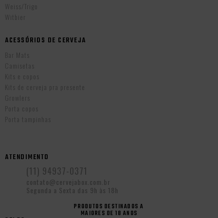
Weiss/Trigo
Witbier
ACESSÓRIOS DE CERVEJA
Bar Mats
Camisetas
Kits e copos
Kits de cerveja pra presente
Growlers
Porta copos
Porta tampinhas
ATENDIMENTO
(11) 94937-0371
contato@cervejabox.com.br
Segunda a Sexta das 9h às 18h
PRODUTOS DESTINADOS A
MAIORES DE 18 ANOS