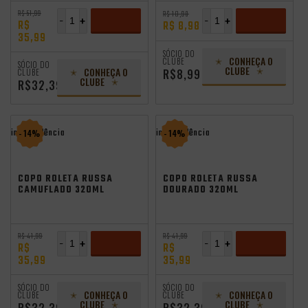
R$ 51,99
R$ 10,98
-
+
-
+
R$
R$ 8,98
35,99
ADICIONAR
ADICIONAR
SÓCIO DO
CONHEÇA O
CLUBE
SÓCIO DO
CLUBE
CONHEÇA O
R$8,99
CLUBE
CLUBE
R$32,39
independência
independência
- 14%
- 14%
COPO ROLETA RUSSA
COPO ROLETA RUSSA
CAMUFLADO 320ML
DOURADO 320ML
R$ 41,99
R$ 41,99
-
+
-
+
R$
R$
35,99
35,99
ADICIONAR
ADICIONAR
SÓCIO DO
SÓCIO DO
CONHEÇA O
CONHEÇA O
CLUBE
CLUBE
CLUBE
CLUBE