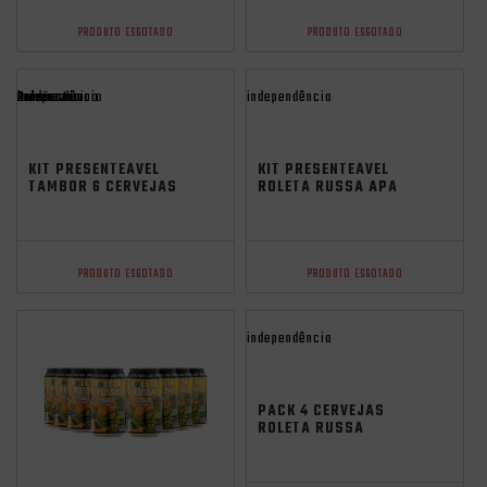
PRODUTO ESGOTADO
PRODUTO ESGOTADO
Promocoes
Aniversario
Saldão Junino
independência
independência
KIT PRESENTEÁVEL
KIT PRESENTEÁVEL
TAMBOR 6 CERVEJAS
ROLETA RUSSA APA
ROLETA RUSSA LATA
500ML + COPO 320ML
350ML + COPO
PRODUTO ESGOTADO
PRODUTO ESGOTADO
independência
PACK 4 CERVEJAS
ROLETA RUSSA
IMPERIAL IPA LATA
350ML