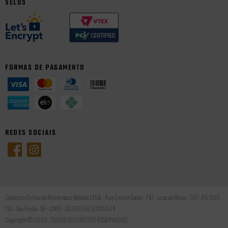
SELOS
FORMAS DE PAGAMENTO
REDES SOCIAIS
Comercio Online de Alimentos e Bebidas LTDA - Rua Emilio Goeldi, 747 - Lapa de Baixo - CEP: 05.065-
110 - Sao Paulo - SP - CNPJ: 30.070.683/0001-14
Copyright © 2026, TODOS OS DIREITOS RESERVADOS.