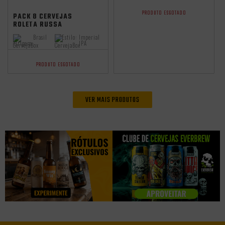
Promocoes
Aniversario
independência
PRODUTO ESGOTADO
PACK 8 CERVEJAS
ROLETA RUSSA
IMPERIAL IPA LATA
Brasil
Estilo:
Imperial
350ML
Origem:
IPA
PRODUTO ESGOTADO
VER MAIS PRODUTOS