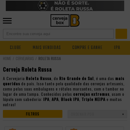
CLUBE
MAIS VENDIDAS
COMPRE E GANHE
IPA
CERVEJARIAS
ROLETA RUSSA
Cerveja Roleta Russa
A Cervejaria
Roleta Russa
, do
Rio Grande do Sul
, é uma das
mais
queridas
do país. Isso tanto pela qualidade das cervejas artesanis,
como pelas suas embalagens e rótulos marcantes, com o tambor no
lugar de uma tampa. Conhecidos pelas
cervejas extremas
, usam o
lúpulo com sabedoria:
IPA
,
APA
,
Black IPA
,
Triple NEIPA
e muitas
outras!
FILTROS