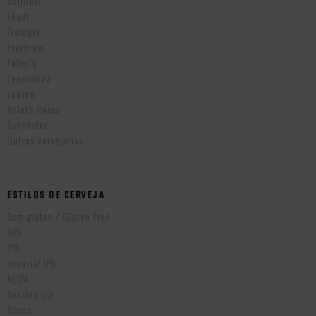
Delirium
Ekaut
Erdinger
Everbrew
Fuller’s
Leopoldina
Leuven
Roleta Russa
Schneider
Outras cervejarias
ESTILOS DE CERVEJA
Sem glúten / Gluten Free
APA
IPA
Imperial IPA
NEIPA
Session Ipa
Pilsen