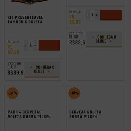
Promocoes
Aniversario
Saldão de Verão
R$ 119,99
-
+
R$
KIT PRESENTEÁVEL
92,99
TAMBOR 6 ROLETA
RUSSA 355ML + COPO
ADICIONAR
SÓCIO DO
CONHEÇA O
CLUBE
CLUBE
R$83,69
R$ 149,99
-
+
R$
99,99
ADICIONAR
SÓCIO DO
CONHEÇA O
CLUBE
CLUBE
R$89,99
- 31%
- 18%
PACK 4 CERVEJAS
CERVEJA ROLETA
ROLETA RUSSA PILSEN
RUSSA PILSEN
EXTREMA 355ML
EXTREMA 355ML