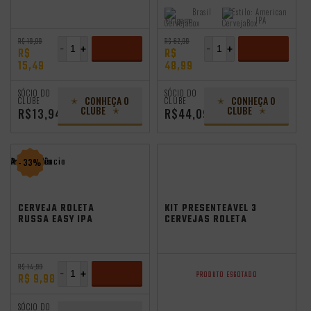
IPA 355ML
IPA 355ML + COPO
Brasil
Estilo:
American
Origem:
IPA
R$ 19,99
R$ 62,99
-
+
-
+
R$
R$
15,49
48,99
ADICIONAR
ADICIONAR
SÓCIO DO
SÓCIO DO
CONHEÇA O
CONHEÇA O
CLUBE
CLUBE
CLUBE
CLUBE
R$13,94
R$44,09
Promocoes
Aniversario
independência
- 33%
CERVEJA ROLETA
KIT PRESENTEÁVEL 3
RUSSA EASY IPA
CERVEJAS ROLETA
355ML
RUSSA
R$ 14,99
-
+
PRODUTO ESGOTADO
R$ 9,98
ADICIONAR
SÓCIO DO