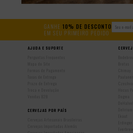
GANHE
10% DE DESCONTO
EM SEU PRIMEIRO PEDIDO
AJUDA E SUPORTE
CERVEJ
Perguntas Frequentes
Bodebro
Mapa do Site
Brotas
Formas de Pagamento
Chimay
Taxas de Entrega
Paulane
Prazo de Entrega
Czechva
Troca e Devolução
Hocus P
Vendas B2B
Dogma
DeHalv
Delirium
CERVEJAS POR PAÍS
Ekaut
Cervejas Artesanais Brasileiras
Erdinger
Cervejas Importadas Alemãs
Everbre
Cervejas Importadas Americanas