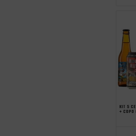
Promocoes
Aniversario
independên
KIT 5 C
+ COPO