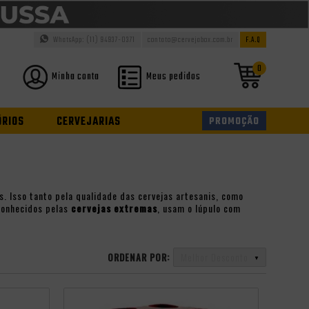
WhatsApp: (11) 94937-0371
contato@cervejabox.com.br
F.A.Q
0
Minha conta
Meus pedidos
ÓRIOS
CERVEJARIAS
PROMOÇÃO
s. Isso tanto pela qualidade das cervejas artesanis, como
Conhecidos pelas
cervejas extremas
, usam o lúpulo com
ORDENAR POR:
Melhor Desconto