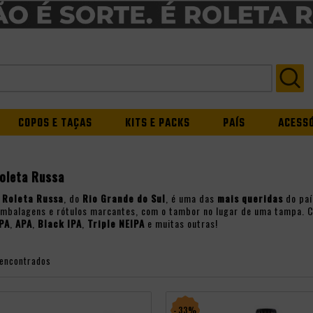
COPOS E TAÇAS
KITS E PACKS
PAÍS
ACESS
oleta Russa
a
Roleta Russa
, do
Rio Grande do Sul
, é uma das
mais queridas
do paí
embalagens e rótulos marcantes, com o tambor no lugar de uma tampa. 
PA
,
APA
,
Black IPA
,
Triple NEIPA
e muitas outras!
 encontrados
- 33%