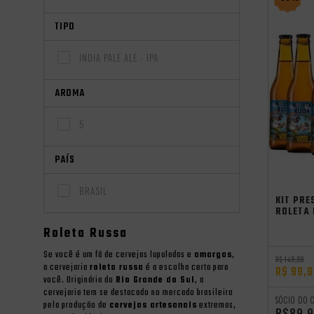
TIPO
INDIA PALE ALE - IPA
AROMA
5
PAÍS
Promocoes
Aniversario
Saldão de V
BRASIL
KIT PRE
ROLETA
Roleta Russa
Se você é um fã de cervejas lupuladas e
amargas
,
R$ 149,99
a cervejaria
roleta russa
é a escolha certa para
R$ 99,
você. Originária do
Rio Grande do Sul
, a
cervejaria tem se destacado no mercado brasileiro
SÓCIO DO 
pela produção de
cervejas artesanais
extremas,
R$89,