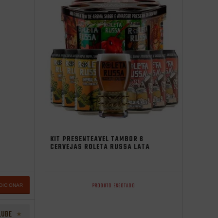
Promocoes
Aniversario
Saldão Junino
independência
KIT PRESENTEÁVEL TAMBOR 6
CERVEJAS ROLETA RUSSA LATA
350ML + COPO
PRODUTO ESGOTADO
DICIONAR
LUBE