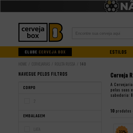
CLUBE
CERVEJA BOX
ESTILOS
CERVEJARIAS
ROLETA RUSSA
140
NAVEGUE PELOS FILTROS
Cerveja R
A Cervejari
CORPO
pelas suas 
sabedoria:
I
2
10
produtos
EMBALAGEM
LATA
- 33%