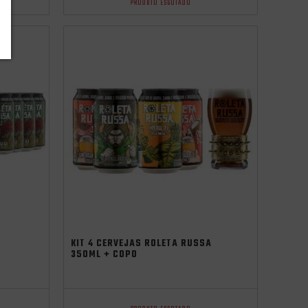
PRODUTO ESGOTADO
Promocoes
Aniversario
independência
KIT 4 CERVEJAS ROLETA RUSSA
350ML + COPO