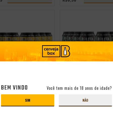
cia
Promocoes
Aniversario
independência
BEM VINDO
Você tem mais de 18 anos de idade?
CERVEJAS ROLETA
PACK 8 CERVEJAS ROLETA
MPERIAL IPA LATA
RUSSA NEW ENGLAND IPA LAT
350ML
SIM
NÃO
Brasil
Estilo:
Imperial IPA