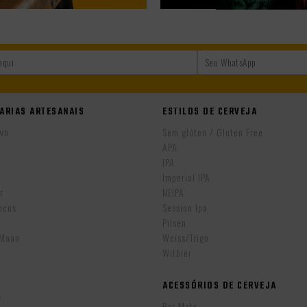
ARIAS ARTESANAIS
ESTILOS DE CERVEJA
wn
Sem glúten / Gluten Free
APA
IPA
r
Imperial IPA
r
NEIPA
ocus
Session Ipa
Pilsen
eMaan
Weiss/Trigo
Witbier
ACESSÓRIOS DE CERVEJA
w
Bar Mats