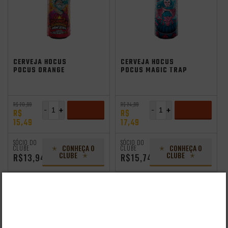
CERVEJA HOCUS
CERVEJA HOCUS
POCUS ORANGE
POCUS MAGIC TRAP
SUNSHINE 350ML
350ML
R$ 20,99
R$ 24,99
-
+
-
+
R$
R$
15,49
17,49
ADICIONAR
ADICIONAR
SÓCIO DO
SÓCIO DO
CONHEÇA O
CONHEÇA O
CLUBE
CLUBE
CLUBE
CLUBE
R$13,94
R$15,74
- 22%
- 27%