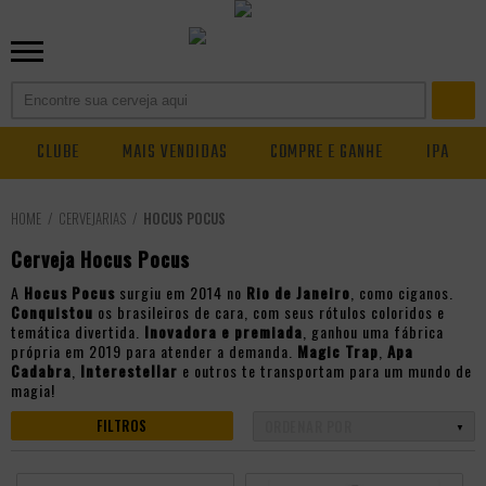
CLUBE
MAIS VENDIDAS
COMPRE E GANHE
IPA
CERVEJARIAS
HOCUS POCUS
Cerveja Hocus Pocus
A
Hocus Pocus
surgiu em 2014 no
Rio de Janeiro
, como ciganos.
Conquistou
os brasileiros de cara, com seus rótulos coloridos e
temática divertida.
Inovadora e premiada
, ganhou uma fábrica
própria em 2019 para atender a demanda.
Magic Trap
,
Apa
Cadabra
,
Interestellar
e outros te transportam para um mundo de
magia!
FILTROS