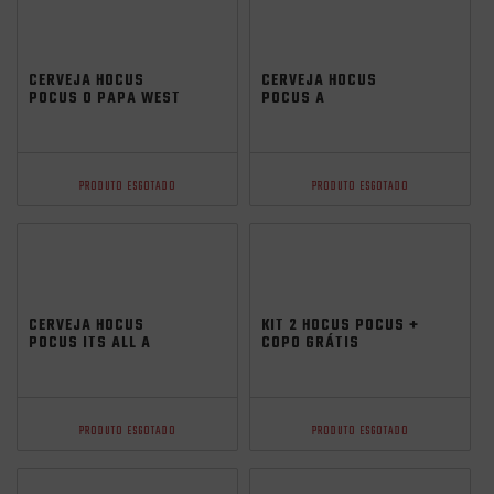
CERVEJA HOCUS
CERVEJA HOCUS
POCUS O PAPA WEST
POCUS A
COAST IPA 473ML
SACERDOTISA NEIPA
473ML
PRODUTO ESGOTADO
PRODUTO ESGOTADO
CERVEJA HOCUS
KIT 2 HOCUS POCUS +
POCUS ITS ALL A
COPO GRÁTIS
GAME HAZY IPA 473ML
PRODUTO ESGOTADO
PRODUTO ESGOTADO