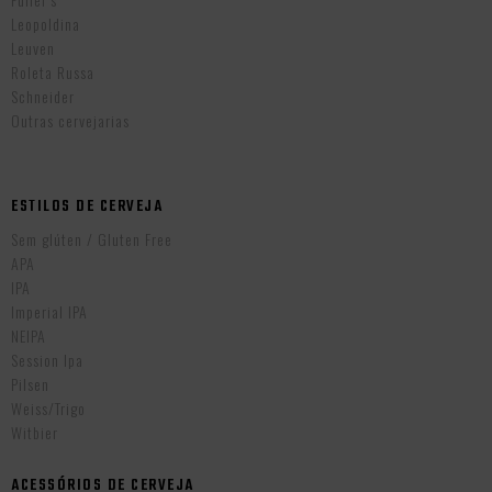
Leopoldina
Leuven
Roleta Russa
Schneider
Outras cervejarias
ESTILOS DE CERVEJA
Sem glúten / Gluten Free
APA
IPA
Imperial IPA
NEIPA
Session Ipa
Pilsen
Weiss/Trigo
Witbier
ACESSÓRIOS DE CERVEJA