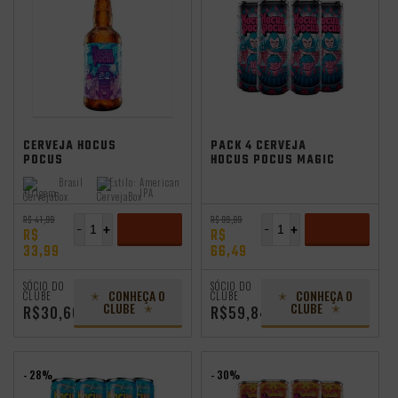
independência
CERVEJA HOCUS
PACK 4 CERVEJA
POCUS
HOCUS POCUS MAGIC
INTERESTELLAR
TRAP 350ML
Brasil
Estilo:
American
500ML
Origem:
IPA
R$ 41,99
R$ 99,99
-
+
-
+
R$
R$
33,99
66,49
ADICIONAR
ADICIONAR
SÓCIO DO
SÓCIO DO
CONHEÇA O
CONHEÇA O
CLUBE
CLUBE
CLUBE
CLUBE
R$30,60
R$59,84
- 28%
- 30%