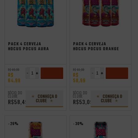
Saldão de Verão
Saldão de Verão
PACK 4 CERVEJA
PACK 4 CERVEJA
HOCUS POCUS AURA
HOCUS POCUS ORANGE
SESSION HAZY IPA
SUNSHINE 350ML
350ML
R$ 89,99
R$ 83,99
-
+
-
+
R$
R$
64,99
58,99
ADICIONAR
ADICIONAR
SÓCIO DO
SÓCIO DO
CONHEÇA O
CONHEÇA O
CLUBE
CLUBE
CLUBE
CLUBE
R$58,49
R$53,09
- 26%
- 30%