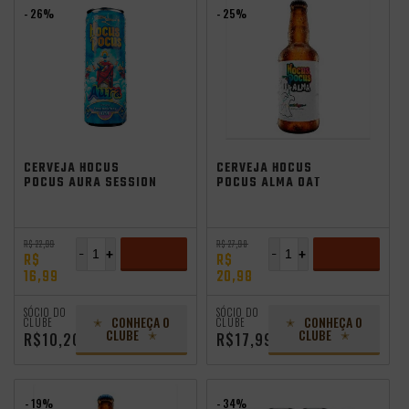
- 26%
- 25%
independência
Saldão de Verão
CERVEJA HOCUS
CERVEJA HOCUS
POCUS AURA SESSION
POCUS ALMA OAT
HAZY IPA 350ML
LAGER 500ML
R$ 22,99
R$ 27,98
-
+
-
+
R$
R$
16,99
20,98
ADICIONAR
ADICIONAR
SÓCIO DO
SÓCIO DO
CONHEÇA O
CONHEÇA O
CLUBE
CLUBE
CLUBE
CLUBE
R$10,20
R$17,99
- 19%
- 34%