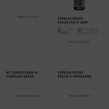
ARJUNA SKUNK WC
IPA 473ML
Seleção MAI25
PRODUTO ESGOTADO
CERVEJA HOCUS
POCUS FLUTE LOOP
BELGIAN ALE 500ML
Brasil
Estilo:
Belgian
Origem:
Pale Ale
PRODUTO ESGOTADO
KIT DEGUSTAÇÃO 10
CERVEJA HOCUS
CERVEJAS HOCUS
POCUS O IMPERADOR
POCUS + COPO
BRAZILIAN NEIPA
GRÁTIS
473ML
PRODUTO ESGOTADO
PRODUTO ESGOTADO