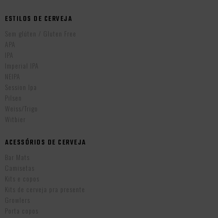
ESTILOS DE CERVEJA
Sem glúten / Gluten Free
APA
IPA
Imperial IPA
NEIPA
Session Ipa
Pilsen
Weiss/Trigo
Witbier
ACESSÓRIOS DE CERVEJA
Bar Mats
Camisetas
Kits e copos
Kits de cerveja pra presente
Growlers
Porta copos