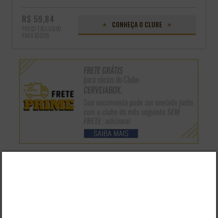
R$ 59,84
CONHEÇA O CLUBE
PREÇO EXCLUSIVO
PARA SÓCIOS
AVALIAÇÕES
DESCRIÇÃO