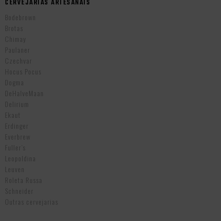
CERVEJARIAS ARTESANAIS
Bodebrown
Brotas
Chimay
Paulaner
Czechvar
Hocus Pocus
Dogma
DeHalveMaan
Delirium
Ekaut
Erdinger
Everbrew
Fuller’s
Leopoldina
Leuven
Roleta Russa
Schneider
Outras cervejarias