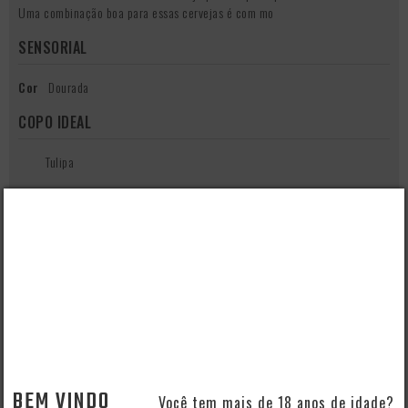
Uma combinação boa para essas cervejas é com mo
SENSORIAL
Cor
Dourada
COPO IDEAL
Tulipa
Essa taça leva o nome de tulipa devido a semelhança com o formato
da flor de tulipa. São bem versáteis para o consumo de cerveja. O
corpo arredondado captura os aromas, e a borda voltada para fora
encaixa perfeitamente nos lábios. A curvatura superior aju
QUEM VIU, VIU TAMBÉM
- 30%
BEM VINDO
Você tem mais de 18 anos de idade?