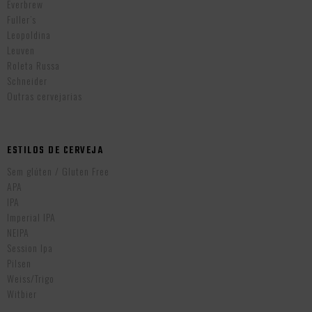
Everbrew
Fuller’s
Leopoldina
Leuven
Roleta Russa
Schneider
Outras cervejarias
ESTILOS DE CERVEJA
Sem glúten / Gluten Free
APA
IPA
Imperial IPA
NEIPA
Session Ipa
Pilsen
Weiss/Trigo
Witbier