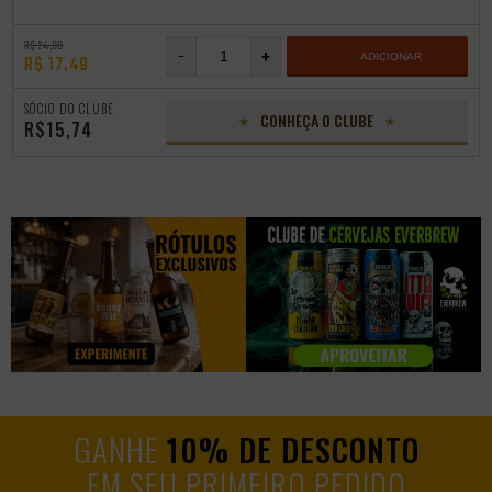
R$ 24,99
-
+
ADICIONAR
R$ 17,49
SÓCIO DO CLUBE
CONHEÇA O CLUBE
R$15,74
GANHE
10% DE DESCONTO
EM SEU PRIMEIRO PEDIDO