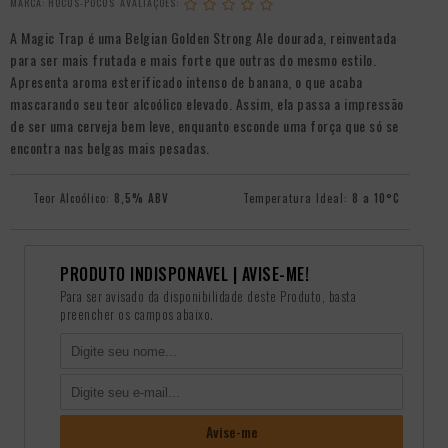
MARCA:
HOCUS-POCUS
A Magic Trap é uma Belgian Golden Strong Ale dourada, reinventada
para ser mais frutada e mais forte que outras do mesmo estilo.
Apresenta aroma esterificado intenso de banana, o que acaba
mascarando seu teor alcoólico elevado. Assim, ela passa a impressão
de ser uma cerveja bem leve, enquanto esconde uma força que só se
encontra nas belgas mais pesadas.
Teor Alcoólico:
8,5% ABV
Temperatura Ideal:
8 a 10°C
PRODUTO INDISPONÃ­VEL | AVISE-ME!
Para ser avisado da disponibilidade deste Produto, basta
preencher os campos abaixo.