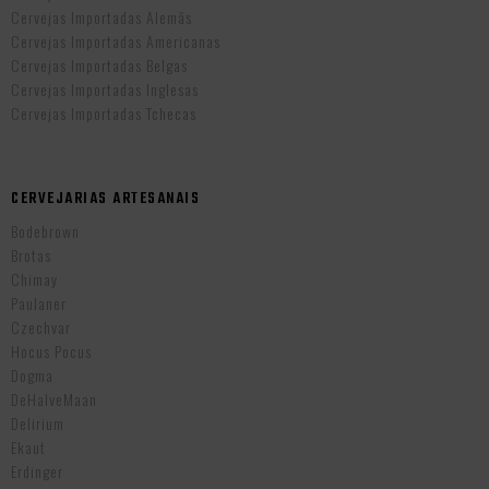
Cervejas Importadas Alemãs
Cervejas Importadas Americanas
Cervejas Importadas Belgas
Cervejas Importadas Inglesas
Cervejas Importadas Tchecas
CERVEJARIAS ARTESANAIS
Bodebrown
Brotas
Chimay
Paulaner
Czechvar
Hocus Pocus
Dogma
DeHalveMaan
Delirium
Ekaut
Erdinger