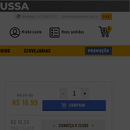
WhatsApp: (11) 94937-0371
contato@cervejabox.com.br
F.A.Q
0
Minha conta
Meus pedidos
ÓRIOS
CERVEJARIAS
PROMOÇÃO
-
+
R$ 22,99
R$ 16,99
COMPRAR
R$ 10,20
CONHEÇA O CLUBE
PREÇO EXCLUSIVO