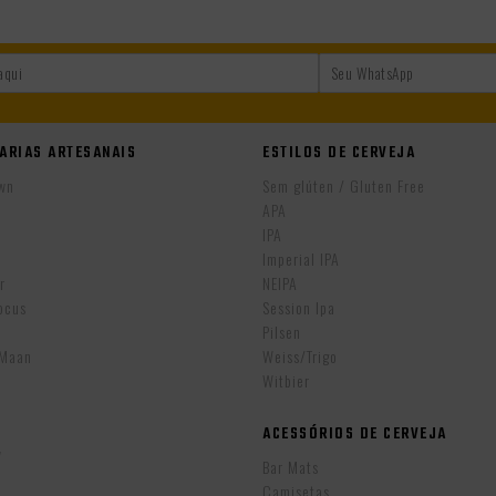
ARIAS ARTESANAIS
ESTILOS DE CERVEJA
wn
Sem glúten / Gluten Free
APA
IPA
r
Imperial IPA
r
NEIPA
ocus
Session Ipa
Pilsen
eMaan
Weiss/Trigo
Witbier
ACESSÓRIOS DE CERVEJA
w
Bar Mats
Camisetas