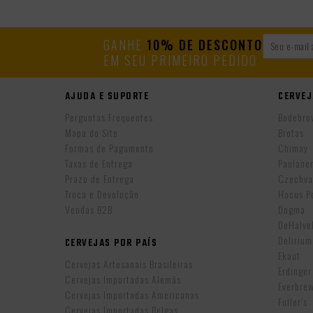
GANHE
10% DE DESCONTO
EM SEU PRIMEIRO PEDIDO
AJUDA E SUPORTE
CERVEJ
Perguntas Frequentes
Bodebro
Mapa do Site
Brotas
Formas de Pagamento
Chimay
Taxas de Entrega
Paulane
Prazo de Entrega
Czechva
Troca e Devolução
Hocus P
Vendas B2B
Dogma
DeHalv
Delirium
CERVEJAS POR PAÍS
Ekaut
Cervejas Artesanais Brasileiras
Erdinger
Cervejas Importadas Alemãs
Everbre
Cervejas Importadas Americanas
Fuller’s
Cervejas Importadas Belgas