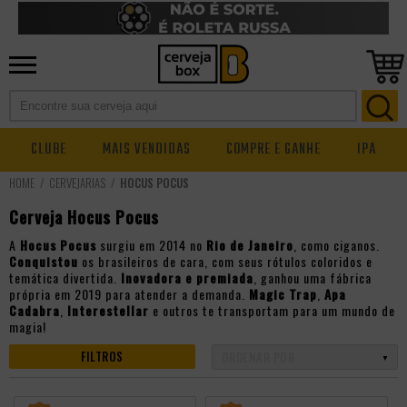
CLUBE
MAIS VENDIDAS
COMPRE E GANHE
IPA
CERVEJARIAS
HOCUS POCUS
Cerveja Hocus Pocus
A
Hocus Pocus
surgiu em 2014 no
Rio de Janeiro
, como ciganos.
Conquistou
os brasileiros de cara, com seus rótulos coloridos e
temática divertida.
Inovadora e premiada
, ganhou uma fábrica
própria em 2019 para atender a demanda.
Magic Trap
,
Apa
Cadabra
,
Interestellar
e outros te transportam para um mundo de
magia!
FILTROS