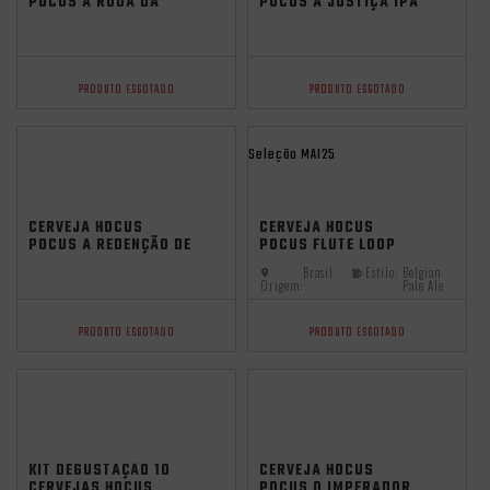
POCUS A RODA DA
POCUS A JUSTIÇA IPA
FORTUNA IPA 473ML
473ML
PRODUTO ESGOTADO
PRODUTO ESGOTADO
Seleção MAI25
CERVEJA HOCUS
CERVEJA HOCUS
POCUS A REDENÇÃO DE
POCUS FLUTE LOOP
ARJUNA SKUNK WC
BELGIAN ALE 500ML
Brasil
Estilo:
Belgian
IPA 473ML
Origem:
Pale Ale
PRODUTO ESGOTADO
PRODUTO ESGOTADO
KIT DEGUSTAÇÃO 10
CERVEJA HOCUS
CERVEJAS HOCUS
POCUS O IMPERADOR