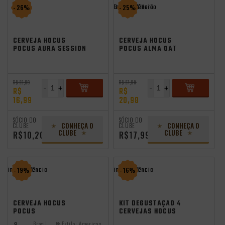
independência
Saldão de Verão
- 26%
- 25%
CERVEJA HOCUS
CERVEJA HOCUS
POCUS AURA SESSION
POCUS ALMA OAT
HAZY IPA 350ML
LAGER 500ML
R$ 22,99
R$ 27,98
-
+
-
+
R$
R$
16,99
20,98
ADICIONAR
ADICIONAR
SÓCIO DO
SÓCIO DO
CONHEÇA O
CONHEÇA O
CLUBE
CLUBE
CLUBE
CLUBE
R$10,20
R$17,99
independência
independência
- 19%
- 16%
CERVEJA HOCUS
KIT DEGUSTAÇÃO 4
POCUS
CERVEJAS HOCUS
INTERESTELLAR
POCUS 500ML
Brasil
Estilo:
American