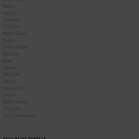
Brotas
Chimay
Paulaner
Czechvar
Hocus Pocus
Dogma
DeHalveMaan
Delirium
Ekaut
Erdinger
Everbrew
Fuller’s
Leopoldina
Leuven
Roleta Russa
Schneider
Outras cervejarias