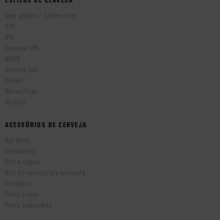
ESTILOS DE CERVEJA
Sem glúten / Gluten Free
APA
IPA
Imperial IPA
NEIPA
Session Ipa
Pilsen
Weiss/Trigo
Witbier
ACESSÓRIOS DE CERVEJA
Bar Mats
Camisetas
Kits e copos
Kits de cerveja pra presente
Growlers
Porta copos
Porta tampinhas