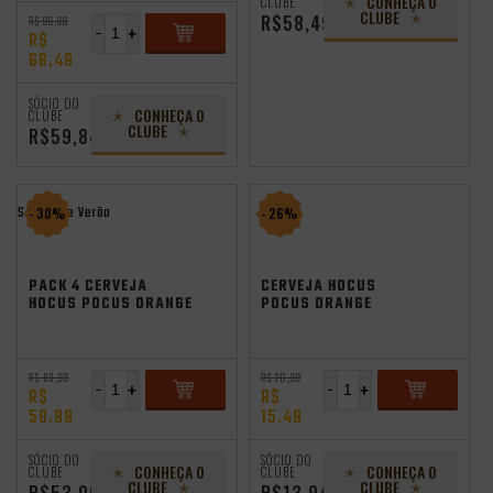
CONHEÇA O
CLUBE
CLUBE
R$58,49
R$ 99,99
-
+
R$
66,49
ADICIONAR
SÓCIO DO
CONHEÇA O
CLUBE
CLUBE
R$59,84
Saldão de Verão
- 30%
- 26%
PACK 4 CERVEJA
CERVEJA HOCUS
HOCUS POCUS ORANGE
POCUS ORANGE
SUNSHINE 350ML
SUNSHINE 350ML
R$ 83,99
R$ 20,99
-
+
-
+
R$
R$
58,99
15,49
ADICIONAR
ADICIONAR
SÓCIO DO
SÓCIO DO
CONHEÇA O
CONHEÇA O
CLUBE
CLUBE
CLUBE
CLUBE