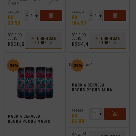
500ML
Origem:
IPA
R$ 41,99
R$ 124,99
-
+
-
+
R$
R$
33,99
104,99
ADICIONAR
ADICIONAR
SÓCIO DO
SÓCIO DO
CONHEÇA O
CONHEÇA O
CLUBE
CLUBE
CLUBE
CLUBE
R$30,60
R$94,49
Saldão de Verão
- 34%
- 28%
PACK 4 CERVEJA
HOCUS POCUS AURA
SESSION HAZY IPA
350ML
R$ 89,99
-
+
R$
PACK 4 CERVEJA
64,99
HOCUS POCUS MAGIC
TRAP 350ML
ADICIONAR
SÓCIO DO