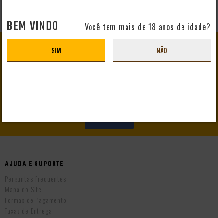
BEM VINDO
Você tem mais de 18 anos de idade?
GANHE
10% DE DESCONTO
SIM
NÃO
EM SEU PRIMEIRO PEDIDO
CADASTRAR
AJUDA E SUPORTE
Perguntas Frequentes
Mapa do Site
Formas de Pagamento
Taxas de Entrega