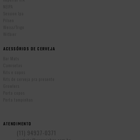
NEIPA
Session Ipa
Pilsen
Weiss/Trigo
Witbier
ACESSÓRIOS DE CERVEJA
Bar Mats
Camisetas
Kits e copos
Kits de cerveja pra presente
Growlers
Porta copos
Porta tampinhas
ATENDIMENTO
(11) 94937-0371
contato@cervejabox.com.br