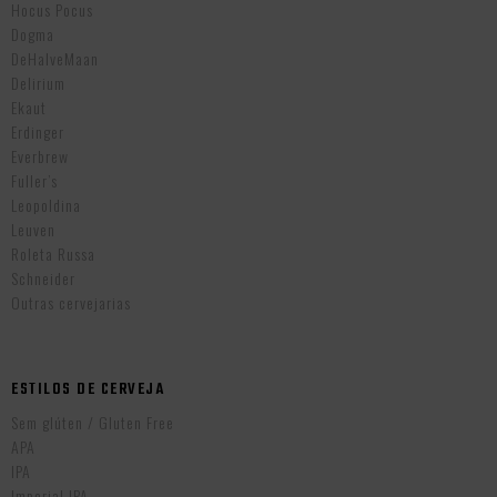
Hocus Pocus
Dogma
DeHalveMaan
Delirium
Ekaut
Erdinger
Everbrew
Fuller’s
Leopoldina
Leuven
Roleta Russa
Schneider
Outras cervejarias
ESTILOS DE CERVEJA
Sem glúten / Gluten Free
APA
IPA
Imperial IPA