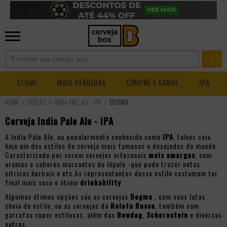
CLUBE
MAIS VENDIDAS
COMPRE E GANHE
IPA
ESTILOS
INDIA PALE ALE - IPA
DOGMA
Cerveja India Pale Ale - IPA
A India Pale Ale, ou popularmente conhecido como
IPA
, talvez seja
hoje um dos estilos de cerveja mais famosos e desejados do mundo.
Caracterizado por serem cervejas artesanais
mais amargas
, com
aromas e sabores marcantes do lúpulo -que pode trazer notas
cítricas,herbais e etc.As representantes desse estilo costumam ter
final mais seco e ótimo
drinkability
.
Algumas ótimas opções são as cervejas
Dogma
, com suas latas
cheia de estilo, ou as cervejas da
Roleta Russa
, também com
garrafas super estilosas, além das
Bewdog
,
Schornstein
e diversas
outras.