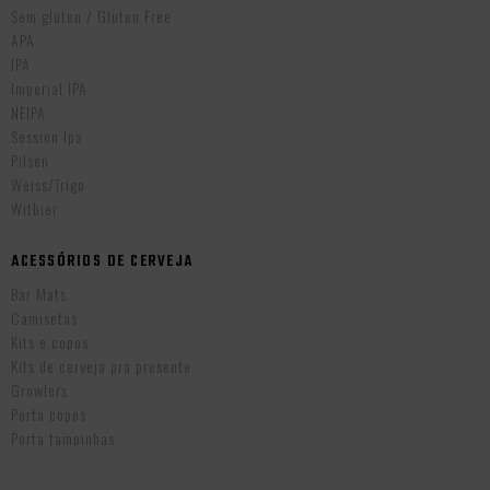
Sem glúten / Gluten Free
APA
IPA
Imperial IPA
NEIPA
Session Ipa
Pilsen
Weiss/Trigo
Witbier
ACESSÓRIOS DE CERVEJA
Bar Mats
Camisetas
Kits e copos
Kits de cerveja pra presente
Growlers
Porta copos
Porta tampinhas