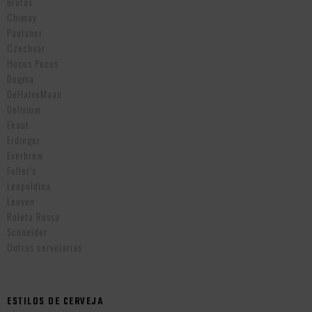
Brotas
Chimay
Paulaner
Czechvar
Hocus Pocus
Dogma
DeHalveMaan
Delirium
Ekaut
Erdinger
Everbrew
Fuller’s
Leopoldina
Leuven
Roleta Russa
Schneider
Outras cervejarias
ESTILOS DE CERVEJA