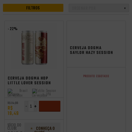
FILTROS
- 22%
CERVEJA DOGMA
SAYLOR HAZY SESSION
IPA 473ML
PRODUTO ESGOTADO
CERVEJA DOGMA HOP
LITTLE LOVER SESSION
IPA 355ML
Brasil
Estilo:
Session
Origem:
IPA
R$ 24,99
-
+
R$
19,49
ADICIONAR
SÓCIO DO
CONHEÇA O
CLUBE