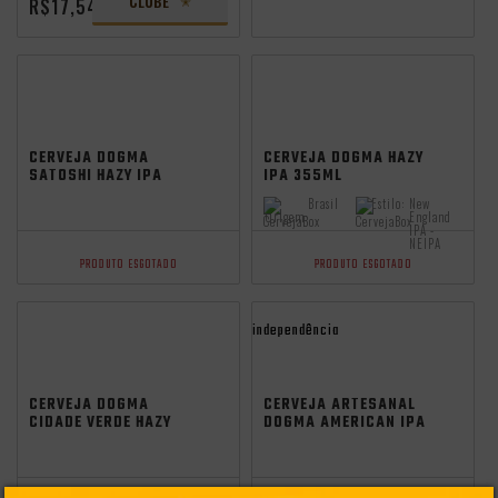
CLUBE
R$17,54
CERVEJA DOGMA
CERVEJA DOGMA HAZY
SATOSHI HAZY IPA
IPA 355ML
473ML
Brasil
Estilo:
New
Origem:
England
IPA -
NEIPA
PRODUTO ESGOTADO
PRODUTO ESGOTADO
independência
CERVEJA DOGMA
CERVEJA ARTESANAL
CIDADE VERDE HAZY
DOGMA AMERICAN IPA
SESSION IPA 355ML
473ML