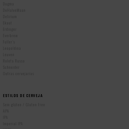
Dogma
DeHalveMaan
Delirium
Ekaut
Erdinger
Everbrew
Fuller’s
Leopoldina
Leuven
Roleta Russa
Schneider
Outras cervejarias
ESTILOS DE CERVEJA
Sem glúten / Gluten Free
APA
IPA
Imperial IPA