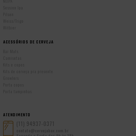
NEIPA
Session Ipa
Pilsen
Weiss/Trigo
Witbier
ACESSÓRIOS DE CERVEJA
Bar Mats
Camisetas
Kits e copos
Kits de cerveja pra presente
Growlers
Porta copos
Porta tampinhas
ATENDIMENTO
(11) 94937-0371
contato@cervejabox.com.br
Segunda a Sexta das 9h às 18h