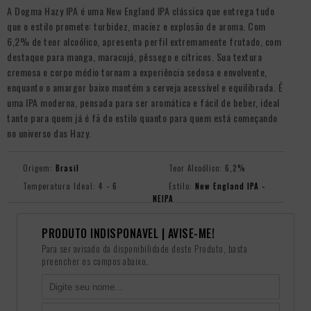
A Dogma Hazy IPA é uma New England IPA clássica que entrega tudo
que o estilo promete: turbidez, maciez e explosão de aroma. Com
6,2% de teor alcoólico, apresenta perfil extremamente frutado, com
destaque para manga, maracujá, pêssego e cítricos. Sua textura
cremosa e corpo médio tornam a experiência sedosa e envolvente,
enquanto o amargor baixo mantém a cerveja acessível e equilibrada. É
uma IPA moderna, pensada para ser aromática e fácil de beber, ideal
tanto para quem já é fã do estilo quanto para quem está começando
no universo das Hazy.
Origem:
Brasil
Teor Alcoólico:
6,2%
Temperatura Ideal:
4 - 6
Estilo:
New England IPA -
NEIPA
PRODUTO INDISPONÃ­VEL | AVISE-ME!
Para ser avisado da disponibilidade deste Produto, basta
preencher os campos abaixo.