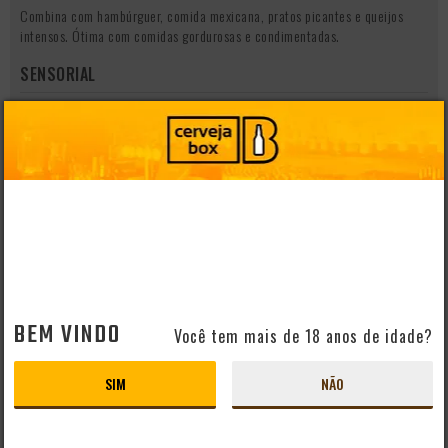
Combina com hambúrguer, comida mexicana, pratos picantes e queijos
intensos. Ótima com comidas gordurosas e condimentadas.
SENSORIAL
Corpo
Aroma
Cor
Amarelo turvo (hazy)
COPO IDEAL
Tulipa
Sirva em copo IPA ou tulipa para destacar os aromas intensos e
manter a cremosidade da espuma.
BEM VINDO
Você tem mais de 18 anos de idade?
SIM
NÃO
QUEM VIU, VIU TAMBÉM