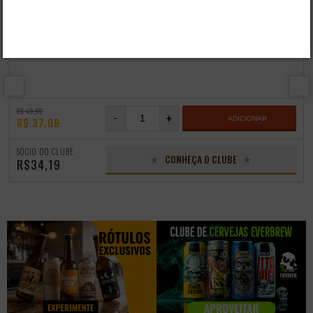
- 24%
CERVEJA EVERBREW EXTREME WAYS 473ML
R$ 49,99
-
+
ADICIONAR
R$ 37,99
SÓCIO DO CLUBE
CONHEÇA O CLUBE
R$34,19