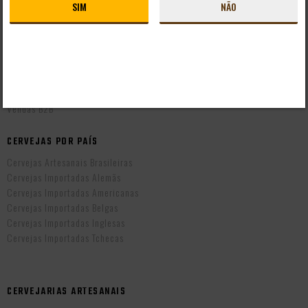
SIM
NÃO
Perguntas Frequentes
Mapa do Site
Formas de Pagamento
Taxas de Entrega
Prazo de Entrega
Troca e Devolução
Vendas B2B
CERVEJAS POR PAÍS
Cervejas Artesanais Brasileiras
Cervejas Importadas Alemãs
Cervejas Importadas Americanas
Cervejas Importadas Belgas
Cervejas Importadas Inglesas
Cervejas Importadas Tchecas
CERVEJARIAS ARTESANAIS