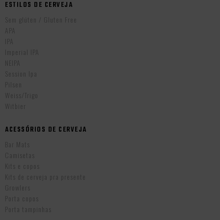
ESTILOS DE CERVEJA
Sem glúten / Gluten Free
APA
IPA
Imperial IPA
NEIPA
Session Ipa
Pilsen
Weiss/Trigo
Witbier
ACESSÓRIOS DE CERVEJA
Bar Mats
Camisetas
Kits e copos
Kits de cerveja pra presente
Growlers
Porta copos
Porta tampinhas