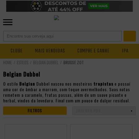
CLUBE
MAIS VENDIDAS
COMPRE E GANHE
IPA
ESTILOS
BELGIAN DUBBEL
BRUGSE ZOT
Belgian Dubbel
O estilo
Belgian
Dubbel nasceu nos mosteiros
trapistas
e possui
uma cor de âmbar a marrom, com toque avermelhados. Suas notas
remetem a caramelo, frutas passas, além de um suave picante e
herbal, vindos da levedura. Final com um pouco de dulçor residual.
FILTROS