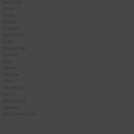
Bodebrown
Brotas
Chimay
Paulaner
Czechvar
Hocus Pocus
Dogma
DeHalveMaan
Delirium
Ekaut
Erdinger
Everbrew
Fuller’s
Leopoldina
Leuven
Roleta Russa
Schneider
Outras cervejarias