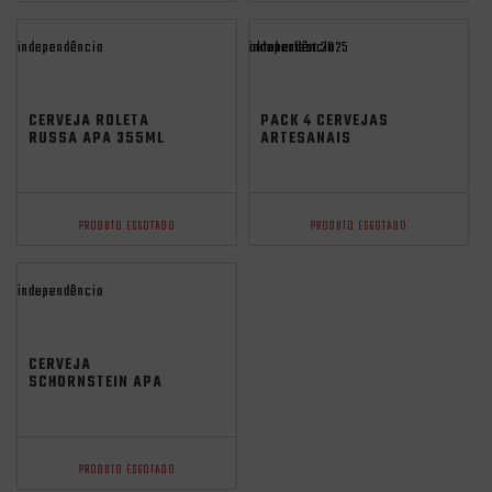
independência
independência
oktoberfest 2025
CERVEJA ROLETA
PACK 4 CERVEJAS
RUSSA APA 355ML
ARTESANAIS
SCHORNSTEIN APA
500ML
PRODUTO ESGOTADO
PRODUTO ESGOTADO
independência
CERVEJA
SCHORNSTEIN APA
500ML
PRODUTO ESGOTADO