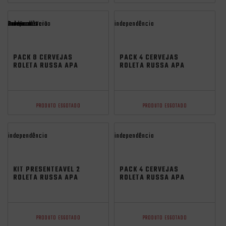
Promocoes
Aniversario
independência
Saldão de Verão
independência
PACK 8 CERVEJAS
PACK 4 CERVEJAS
ROLETA RUSSA APA
ROLETA RUSSA APA
LATA 350ML
LATA 350ML
PRODUTO ESGOTADO
PRODUTO ESGOTADO
independência
independência
KIT PRESENTEÁVEL 2
PACK 4 CERVEJAS
ROLETA RUSSA APA
ROLETA RUSSA APA
500ML
355ML
PRODUTO ESGOTADO
PRODUTO ESGOTADO