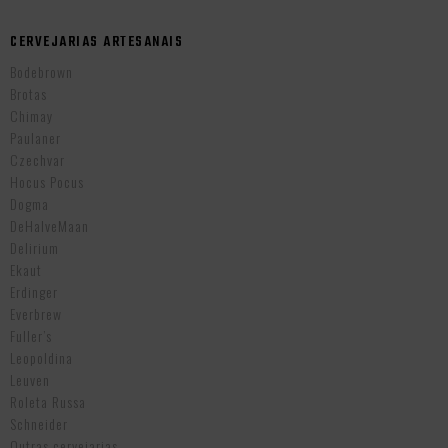
CERVEJARIAS ARTESANAIS
Bodebrown
Brotas
Chimay
Paulaner
Czechvar
Hocus Pocus
Dogma
DeHalveMaan
Delirium
Ekaut
Erdinger
Everbrew
Fuller’s
Leopoldina
Leuven
Roleta Russa
Schneider
Outras cervejarias