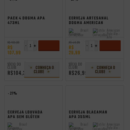
PACK 4 DOGMA APA
CERVEJA ARTESANAL
473ML
DOGMA AMERICAN
PALE ALE LATA 473ML
Brasil
Estilo:
American
Origem:
Pale Ale -
APA
R$ 163,99
R$ 40,99
-
+
-
+
R$
R$
107,99
29,99
ADICIONAR
ADICIONAR
SÓCIO DO
SÓCIO DO
CONHEÇA O
CONHEÇA O
CLUBE
CLUBE
CLUBE
CLUBE
R$104,39
R$26,99
- 21%
CERVEJA LOUVADA
CERVEJA BLACAMAN
APA SEM GLÚTEN
APA 355ML
500ML
Brasil
Brasil
Estilo:
American
Origem:
Origem:
Pale Ale -