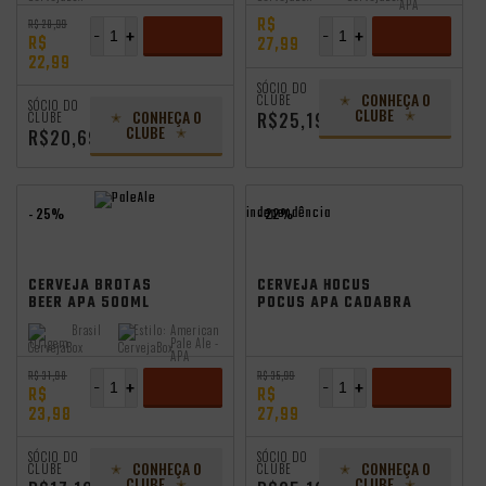
APA
R$
R$ 28,99
-
+
-
+
R$
27,99
22,99
ADICIONAR
ADICIONAR
SÓCIO DO
CONHEÇA O
CLUBE
SÓCIO DO
CLUBE
CONHEÇA O
R$25,19
CLUBE
CLUBE
R$20,69
independência
- 25%
- 22%
CERVEJA BROTAS
CERVEJA HOCUS
BEER APA 500ML
POCUS APA CADABRA
500ML
Brasil
Estilo:
American
Origem:
Pale Ale -
APA
R$ 31,98
R$ 35,99
-
+
-
+
R$
R$
23,98
27,99
ADICIONAR
ADICIONAR
SÓCIO DO
SÓCIO DO
CONHEÇA O
CONHEÇA O
CLUBE
CLUBE
CLUBE
CLUBE