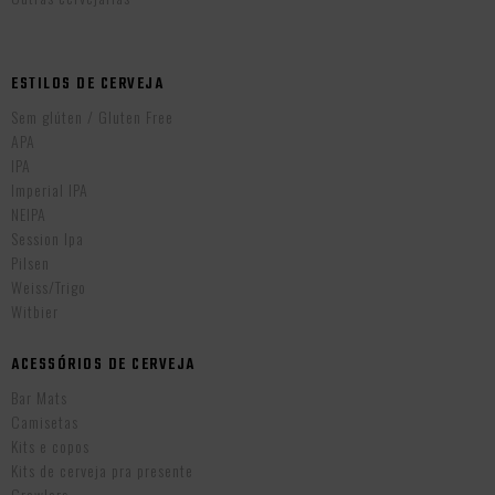
ESTILOS DE CERVEJA
Sem glúten / Gluten Free
APA
IPA
Imperial IPA
NEIPA
Session Ipa
Pilsen
Weiss/Trigo
Witbier
ACESSÓRIOS DE CERVEJA
Bar Mats
Camisetas
Kits e copos
Kits de cerveja pra presente
Growlers