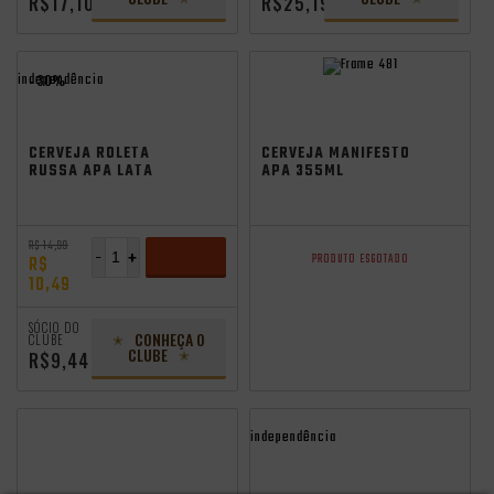
R$17,10
R$25,19
independência
- 30%
CERVEJA ROLETA
CERVEJA MANIFESTO
RUSSA APA LATA
APA 355ML
350ML
R$ 14,99
-
+
PRODUTO ESGOTADO
R$
10,49
ADICIONAR
SÓCIO DO
CONHEÇA O
CLUBE
CLUBE
R$9,44
independência