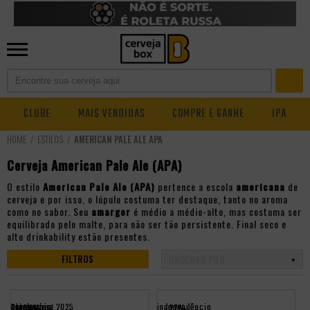
CLUBE
MAIS VENDIDAS
COMPRE E GANHE
IPA
ESTILOS
AMERICAN PALE ALE APA
Cerveja American Pale Ale (APA)
O estilo
American Pale Ale (APA)
pertence a escola
americana
de
cerveja e por isso, o lúpulo costuma ter destaque, tanto no aroma
como no sabor. Seu
amargor
é médio a médio-alto, mas costuma ser
equilibrado pelo malte, para não ser tão persistente. Final seco e
alto drinkability estão presentes.
FILTROS
Promocoes
Aniversario
oktoberfest 2025
independência
- 34%
- 27%