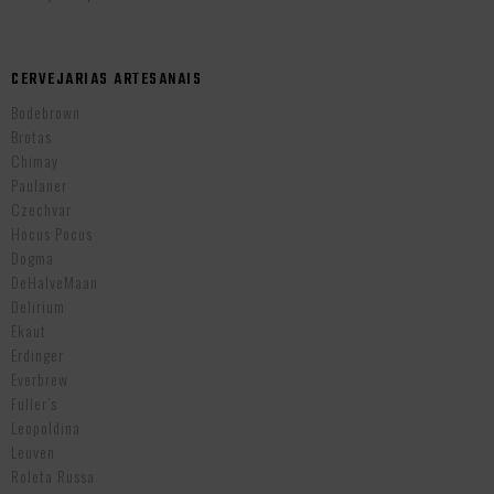
CERVEJARIAS ARTESANAIS
Bodebrown
Brotas
Chimay
Paulaner
Czechvar
Hocus Pocus
Dogma
DeHalveMaan
Delirium
Ekaut
Erdinger
Everbrew
Fuller’s
Leopoldina
Leuven
Roleta Russa