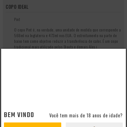
COPO IDEAL
Pint
O copo Pint é, na verdade, uma unidade de medida que corresponde a
568ml na Inglaterra e 473ml nos EUA. O estreitamento na parte de
baixo tem como objetivo reduzir a transferência de calor. É um copo
tradicional mais utilizado pelas Stouts e demais Ales i
QUEM VIU, VIU TAMBÉM
- 30%
BEM VINDO
Você tem mais de 18 anos de idade?