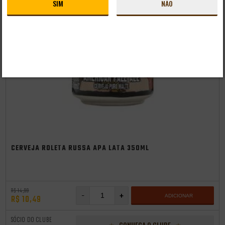
SIM
NÃO
independência
CERVEJA ROLETA RUSSA APA LATA 350ML
R$ 14,99
-
+
ADICIONAR
R$ 10,49
SÓCIO DO CLUBE
CONHEÇA O CLUBE