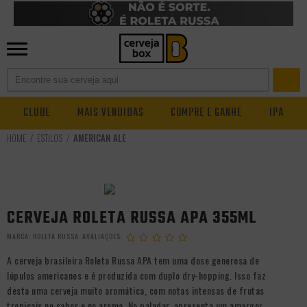
CLUBE
MAIS VENDIDAS
COMPRE E GANHE
IPA
ESTILOS
AMERICAN ALE
CERVEJA ROLETA RUSSA APA 355ML
MARCA:
ROLETA RUSSA
A cerveja brasileira Roleta Russa APA tem uma dose generosa de
lúpulos americanos e é produzida com duplo dry-hopping. Isso faz
desta uma cerveja muito aromática, com notas intensas de frutas
tropicais no sabor e no aroma. No paladar, apresenta um amargor