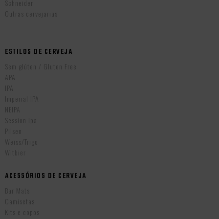
Schneider
Outras cervejarias
ESTILOS DE CERVEJA
Sem glúten / Gluten Free
APA
IPA
Imperial IPA
NEIPA
Session Ipa
Pilsen
Weiss/Trigo
Witbier
ACESSÓRIOS DE CERVEJA
Bar Mats
Camisetas
Kits e copos