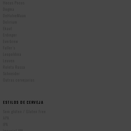
Hocus Pocus
Dogma
DeHalveMaan
Delirium
Ekaut
Erdinger
Everbrew
Fuller’s
Leopoldina
Leuven
Roleta Russa
Schneider
Outras cervejarias
ESTILOS DE CERVEJA
Sem glúten / Gluten Free
APA
IPA
Imperial IPA