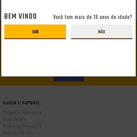
BEM VINDO
Você tem mais de 18 anos de idade?
GANHE
10% DE DESCONTO
SIM
NÃO
EM SEU PRIMEIRO PEDIDO
CADASTRAR
AJUDA E SUPORTE
Perguntas Frequentes
Mapa do Site
Formas de Pagamento
Taxas de Entrega