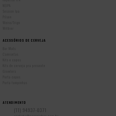
NEIPA
Session Ipa
Pilsen
Weiss/Trigo
Witbier
ACESSÓRIOS DE CERVEJA
Bar Mats
Camisetas
Kits e copos
Kits de cerveja pra presente
Growlers
Porta copos
Porta tampinhas
ATENDIMENTO
(11) 94937-0371
contato@cervejabox.com.br