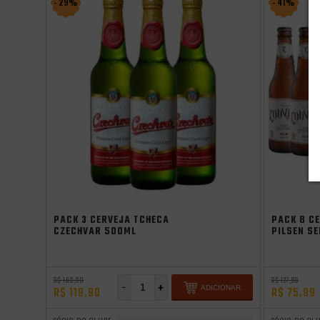
- 29%
- 41%
PACK 3 CERVEJA TCHECA
PACK 8 C
CZECHVAR 500ML
PILSEN S
R$ 169,90
R$ 127,99
-
+
ADICIONAR
R$ 119,90
R$ 75,99