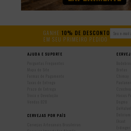
GANHE
10% DE DESCONTO
EM SEU PRIMEIRO PEDIDO
AJUDA E SUPORTE
CERVEJ
Perguntas Frequentes
Bodebro
Mapa do Site
Brotas
Formas de Pagamento
Chimay
Taxas de Entrega
Paulane
Prazo de Entrega
Czechva
Troca e Devolução
Hocus P
Vendas B2B
Dogma
DeHalv
Delirium
CERVEJAS POR PAÍS
Ekaut
Cervejas Artesanais Brasileiras
Erdinger
Cervejas Importadas Alemãs