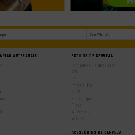
ARIAS ARTESANAIS
ESTILOS DE CERVEJA
wn
Sem glúten / Gluten Free
APA
IPA
r
Imperial IPA
r
NEIPA
ocus
Session Ipa
Pilsen
eMaan
Weiss/Trigo
Witbier
ACESSÓRIOS DE CERVEJA