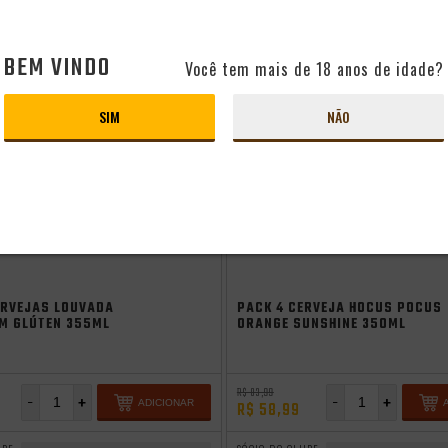
- 30%
BEM VINDO
Você tem mais de 18 anos de idade?
SIM
NÃO
Saldão de Verão
ERVEJAS LOUVADA
PACK 4 CERVEJA HOCUS POCUS
EM GLÚTEN 355ML
ORANGE SUNSHINE 350ML
R$ 83,99
-
+
-
+
ADICIONAR
R$ 58,99