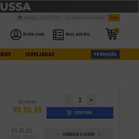
WhatsApp: (11) 94937-0371
contato@cervejabox.com.br
F.A.Q
0
Minha conta
Meus pedidos
ÓRIOS
CERVEJARIAS
PROMOÇÃO
-
+
R$ 151,48
R$ 95,48
COMPRAR
R$ 85,93
CONHEÇA O CLUBE
PREÇO EXCLUSIVO