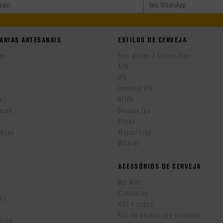
ARIAS ARTESANAIS
ESTILOS DE CERVEJA
wn
Sem glúten / Gluten Free
APA
IPA
r
Imperial IPA
r
NEIPA
ocus
Session Ipa
Pilsen
eMaan
Weiss/Trigo
Witbier
ACESSÓRIOS DE CERVEJA
w
Bar Mats
Camisetas
ina
Kits e copos
Kits de cerveja pra presente
Russa