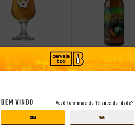
ERVEJARIA OVERHOP
CERVEJA OVERHOP STRONG
GOLDEN ALE 355ML
99
-
+
PRODUTO ESGOTADO
ADICIONAR
BEM VINDO
Você tem mais de 18 anos de idade?
CLUBE
CONHEÇA O CLUBE
99
SIM
NÃO