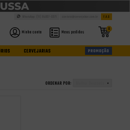
WhatsApp: (11) 94937-0371
contato@cervejabox.com.br
F.A.Q
0
Minha conta
Meus pedidos
ÓRIOS
CERVEJARIAS
PROMOÇÃO
ORDENAR POR:
Melhor Desconto