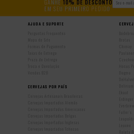
GANHE
10% DE DESCONTO
EM SEU PRIMEIRO PEDIDO
AJUDA E SUPORTE
CERVEJ
Perguntas Frequentes
Bodebro
Mapa do Site
Brotas
Formas de Pagamento
Chimay
Taxas de Entrega
Paulane
Prazo de Entrega
Czechva
Troca e Devolução
Hocus P
Vendas B2B
Dogma
DeHalv
Delirium
CERVEJAS POR PAÍS
Ekaut
Cervejas Artesanais Brasileiras
Erdinger
Cervejas Importadas Alemãs
Everbre
Cervejas Importadas Americanas
Fuller’s
Cervejas Importadas Belgas
Leopold
Cervejas Importadas Inglesas
Leuven
Cervejas Importadas Tchecas
Roleta 