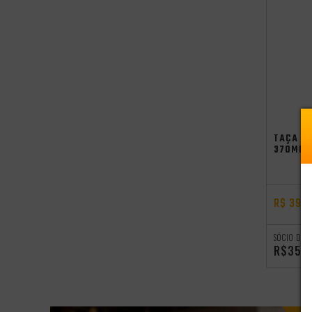
TAÇA C
370ML
R$ 39,
SÓCIO DO 
R$35,