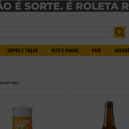
COPOS E TAÇAS
KITS E PACKS
PAÍS
ACESS
encontrados