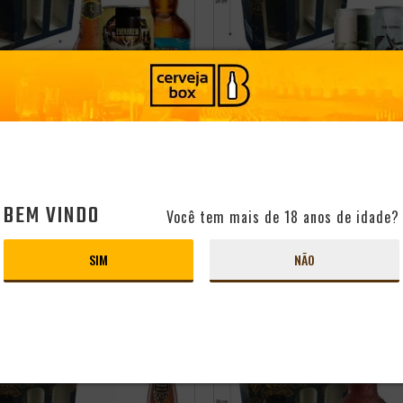
ERVEJAS NEIPA + CAIXA
KIT 3 CERVEJAS IPA/APA +
TEÁVEL
CAIXA PRESENTEÁVEL
BEM VINDO
Você tem mais de 18 anos de idade?
SIM
NÃO
PRODUTO ESGOTADO
PRODUTO ESGOTADO