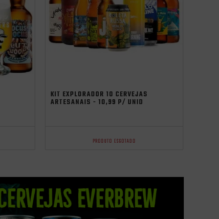
Promocoes
Aniversario
Saldão Junino
oktoberfest 2025
KIT EXPLORADOR 10 CERVEJAS
ARTESANAIS - 10,99 P/ UNID
PRODUTO ESGOTADO