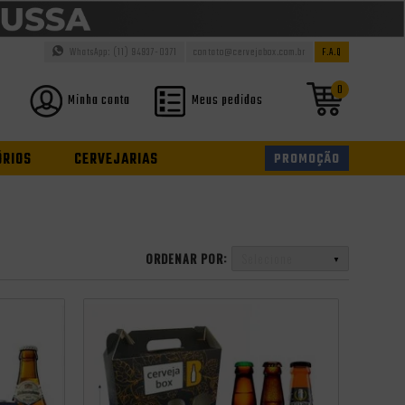
WhatsApp: (11) 94937-0371
contato@cervejabox.com.br
F.A.Q
0
Minha conta
Meus pedidos
ÓRIOS
CERVEJARIAS
PROMOÇÃO
ORDENAR POR:
Selecione