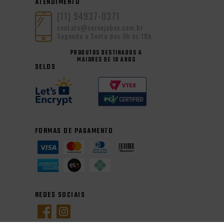
ATENDIMENTO
(11) 94937-0371
contato@cervejabox.com.br
Segunda a Sexta das 9h às 18h
PRODUTOS DESTINADOS A
MAIORES DE 18 ANOS
SELOS
FORMAS DE PAGAMENTO
REDES SOCIAIS