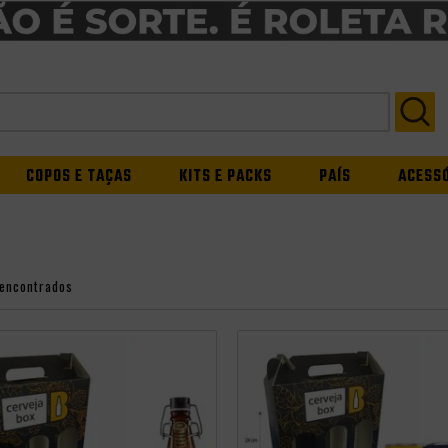
COPOS E TAÇAS
KITS E PACKS
PAÍS
ACESS
 encontrados