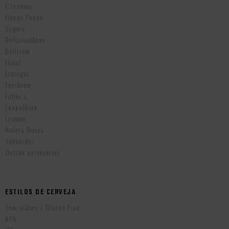
Czechvar
Hocus Pocus
Dogma
DeHalveMaan
Delirium
Ekaut
Erdinger
Everbrew
Fuller’s
Leopoldina
Leuven
Roleta Russa
Schneider
Outras cervejarias
ESTILOS DE CERVEJA
Sem glúten / Gluten Free
APA