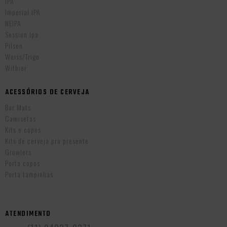
IPA
Imperial IPA
NEIPA
Session Ipa
Pilsen
Weiss/Trigo
Witbier
ACESSÓRIOS DE CERVEJA
Bar Mats
Camisetas
Kits e copos
Kits de cerveja pra presente
Growlers
Porta copos
Porta tampinhas
ATENDIMENTO