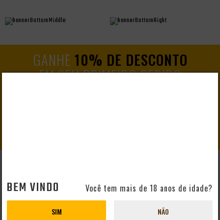
GANHE
10% DE DESCONTO
EM SEU PRIMEIRO PEDIDO
CADASTRAR
AJUDA E SUPORTE
BEM VINDO
Você tem mais de 18 anos de idade?
Perguntas Frequentes
Mapa do Site
SIM
NÃO
Formas de Pagamento