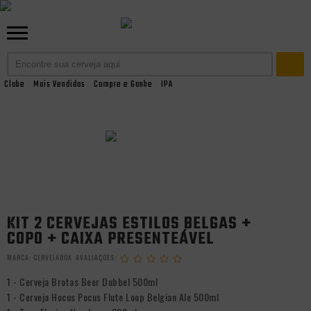
KITS E PACKS
KITS PRESENTEÁVEIS
Clube
Mais Vendidas
Compre e Ganhe
IPA
KIT 2 CERVEJAS ESTILOS BELGAS +
COPO + CAIXA PRESENTEÁVEL
MARCA:
CERVEJABOX
1 - Cerveja Brotas Beer Dubbel 500ml
1 - Cerveja Hocus Pocus Flute Loop Belgian Ale 500ml