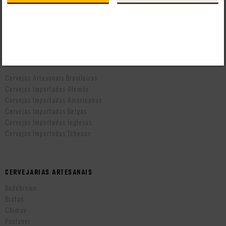
Taxas de Entrega
Prazo de Entrega
Troca e Devolução
Vendas B2B
CERVEJAS POR PAÍS
Cervejas Artesanais Brasileiras
Cervejas Importadas Alemãs
Cervejas Importadas Americanas
Cervejas Importadas Belgas
Cervejas Importadas Inglesas
Cervejas Importadas Tchecas
CERVEJARIAS ARTESANAIS
Bodebrown
Brotas
Chimay
Paulaner