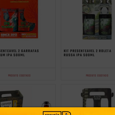
independência
SENTEÁVEL 2 GARRAFAS
KIT PRESENTEÁVEL 2 ROLETA
TUM IPA 500ML
RUSSA IPA 500ML
PRODUTO ESGOTADO
PRODUTO ESGOTADO