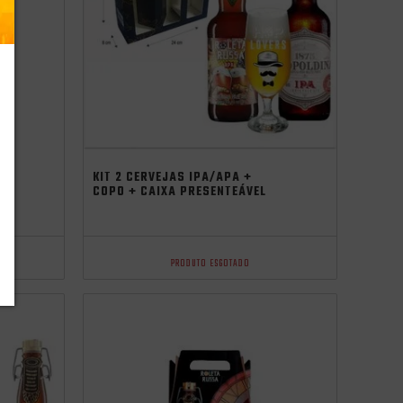
KIT 2 CERVEJAS IPA/APA +
COPO + CAIXA PRESENTEÁVEL
PRODUTO ESGOTADO