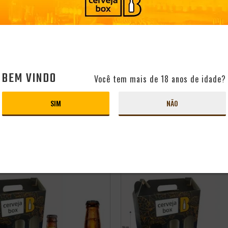
BEM VINDO
Você tem mais de 18 anos de idade?
independência
ERVEJAS IPA/APA +
KIT PRESENTEÁVEL 2 ROLETA
SIM
NÃO
RESENTEÁVEL
RUSSA NEW ENGLAND IPA
500ML
PRODUTO ESGOTADO
PRODUTO ESGOTADO