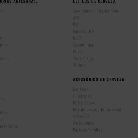
ARIAS ARTESANAIS
ESTILOS DE CERVEJA
wn
Sem glúten / Gluten Free
APA
IPA
r
Imperial IPA
r
NEIPA
ocus
Session Ipa
Pilsen
eMaan
Weiss/Trigo
Witbier
ACESSÓRIOS DE CERVEJA
w
Bar Mats
Camisetas
ina
Kits e copos
Kits de cerveja pra presente
Russa
Growlers
er
Porta copos
ervejarias
Porta tampinhas