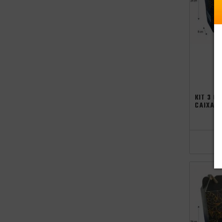
KIT 3 C
CAIXA P