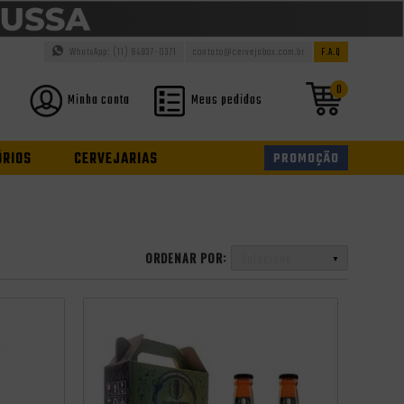
WhatsApp: (11) 94937-0371
contato@cervejabox.com.br
F.A.Q
0
Minha conta
Meus pedidos
ÓRIOS
CERVEJARIAS
PROMOÇÃO
ORDENAR POR:
Selecione