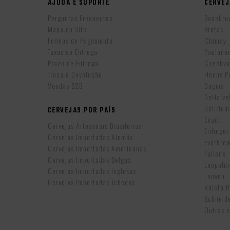
AJUDA E SUPORTE
CERVEJ
Perguntas Frequentes
Bodebro
Mapa do Site
Brotas
Formas de Pagamento
Chimay
Taxas de Entrega
Paulane
Prazo de Entrega
Czechva
Troca e Devolução
Hocus P
Vendas B2B
Dogma
DeHalv
Delirium
CERVEJAS POR PAÍS
Ekaut
Cervejas Artesanais Brasileiras
Erdinger
Cervejas Importadas Alemãs
Everbre
Cervejas Importadas Americanas
Fuller’s
Cervejas Importadas Belgas
Leopold
Cervejas Importadas Inglesas
Leuven
Cervejas Importadas Tchecas
Roleta 
Schneid
Outras c