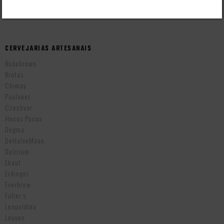
Cervejas Importadas Tchecas
CERVEJARIAS ARTESANAIS
Bodebrown
Brotas
Chimay
Paulaner
Czechvar
Hocus Pocus
Dogma
DeHalveMaan
Delirium
Ekaut
Erdinger
Everbrew
Fuller’s
Leopoldina
Leuven