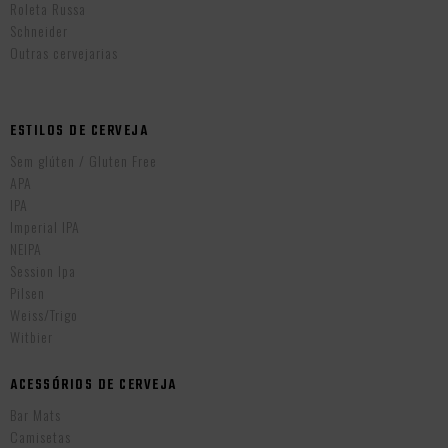
Roleta Russa
Schneider
Outras cervejarias
ESTILOS DE CERVEJA
Sem glúten / Gluten Free
APA
IPA
Imperial IPA
NEIPA
Session Ipa
Pilsen
Weiss/Trigo
Witbier
ACESSÓRIOS DE CERVEJA
Bar Mats
Camisetas