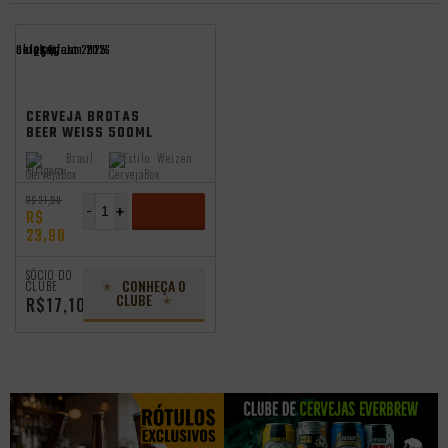
oktoberfest 2025
Seleção Jan 2026
- 25%
CERVEJA BROTAS
BEER WEISS 500ML
Brasil
Estilo:
Weizen
Origem:
R$ 31,98
-
+
R$
23,98
ADICIONAR
SÓCIO DO
CONHEÇA O
CLUBE
CLUBE
R$17,10