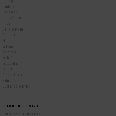
Chimay
Paulaner
Czechvar
Hocus Pocus
Dogma
DeHalveMaan
Delirium
Ekaut
Erdinger
Everbrew
Fuller’s
Leopoldina
Leuven
Roleta Russa
Schneider
Outras cervejarias
ESTILOS DE CERVEJA
Sem glúten / Gluten Free