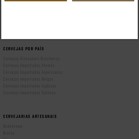
Formas de Pagamento
Taxas de Entrega
Prazo de Entrega
Troca e Devolução
Vendas B2B
CERVEJAS POR PAÍS
Cervejas Artesanais Brasileiras
Cervejas Importadas Alemãs
Cervejas Importadas Americanas
Cervejas Importadas Belgas
Cervejas Importadas Inglesas
Cervejas Importadas Tchecas
CERVEJARIAS ARTESANAIS
Bodebrown
Brotas