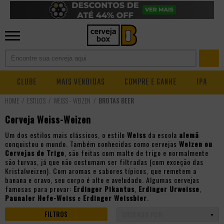
CLUBE
MAIS VENDIDAS
COMPRE E GANHE
IPA
ESTILOS
WEISS - WEIZEN
BROTAS BEER
Cerveja Weiss-Weizen
Um dos estilos mais clássicos, o estilo
Weiss
da escola
alemã
conquistou o mundo. Também conhecidas como cervejas
Weizen ou
Cervejas de Trigo
, são feitas com malte de trigo e normalmente
são turvas, já que não costumam ser filtradas (com exceção das
Kristalweizen). Com aromas e sabores típicos, que remetem a
banana e cravo, seu corpo é alto e aveludado. Algumas cervejas
famosas para provar:
Erdinger Pikantus
,
Erdinger Urweisse
,
Paunaler Hefe-Weiss
e
Erdinger Weissbier
.
FILTROS