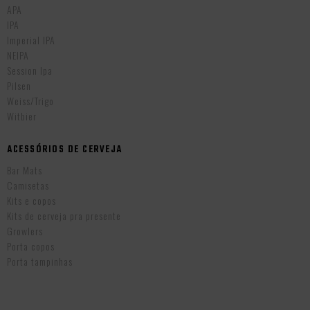
APA
IPA
Imperial IPA
NEIPA
Session Ipa
Pilsen
Weiss/Trigo
Witbier
ACESSÓRIOS DE CERVEJA
Bar Mats
Camisetas
Kits e copos
Kits de cerveja pra presente
Growlers
Porta copos
Porta tampinhas