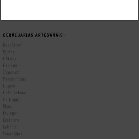
Cervejas Importadas Inglesas
Cervejas Importadas Tchecas
CERVEJARIAS ARTESANAIS
Bodebrown
Brotas
Chimay
Paulaner
Czechvar
Hocus Pocus
Dogma
DeHalveMaan
Delirium
Ekaut
Erdinger
Everbrew
Fuller’s
Leopoldina