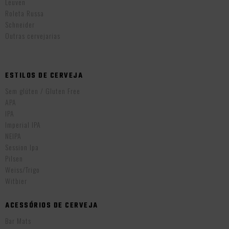
Leuven
Roleta Russa
Schneider
Outras cervejarias
ESTILOS DE CERVEJA
Sem glúten / Gluten Free
APA
IPA
Imperial IPA
NEIPA
Session Ipa
Pilsen
Weiss/Trigo
Witbier
ACESSÓRIOS DE CERVEJA
Bar Mats