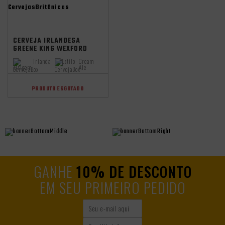
CervejasBritânicas
CERVEJA IRLANDESA
GREENE KING WEXFORD
LATA 440ML
Irlanda
Estilo:
Cream
Origem:
Ale
PRODUTO ESGOTADO
GANHE
10% DE DESCONTO
EM SEU PRIMEIRO PEDIDO