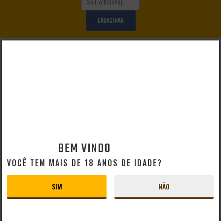
CADASTRAR
AJUDA E SUPORTE
Perguntas Frequentes
Mapa do Site
Formas de Pagamento
Taxas de Entrega
Prazo de Entrega
Troca e Devolução
BEM VINDO
Vendas B2B
VOCÊ TEM MAIS DE 18 ANOS DE IDADE?
CERVEJAS POR PAÍS
Cervejas Artesanais Brasileiras
SIM
NÃO
Cervejas Importadas Alemãs
Cervejas Importadas Americanas
Cervejas Importadas Belgas