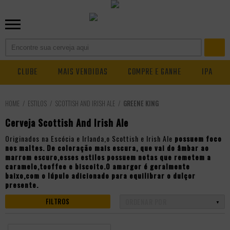
CLUBE
MAIS VENDIDAS
COMPRE E GANHE
IPA
ESTILOS
SCOTTISH AND IRISH ALE
GREENE KING
Cerveja Scottish And Irish Ale
Originados na Escócia e Irlanda,o Scottish e Irish Ale
possuem foco
nos maltes. De coloração mais escura, que vai do âmbar ao
marrom escuro,esses estilos possuem notas que remetem a
caramelo,tooffee e biscoito.O amargor é geralmente
baixo,com o lúpulo adicionado para equilibrar o dulçor
presente.
FILTROS