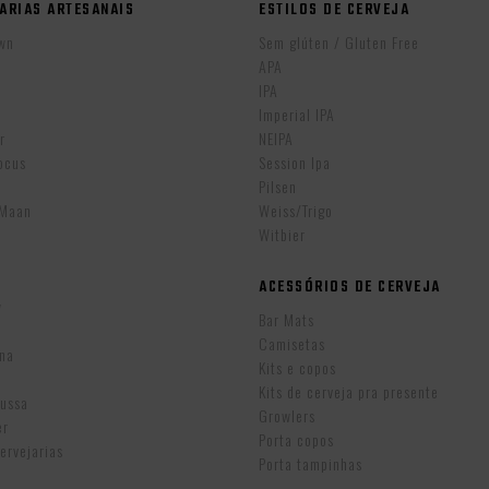
ARIAS ARTESANAIS
ESTILOS DE CERVEJA
wn
Sem glúten / Gluten Free
APA
IPA
r
Imperial IPA
r
NEIPA
ocus
Session Ipa
Pilsen
eMaan
Weiss/Trigo
Witbier
ACESSÓRIOS DE CERVEJA
w
Bar Mats
Camisetas
ina
Kits e copos
Kits de cerveja pra presente
Russa
Growlers
er
Porta copos
ervejarias
Porta tampinhas