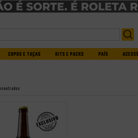
COPOS E TAÇAS
KITS E PACKS
PAÍS
ACESS
ncontrados