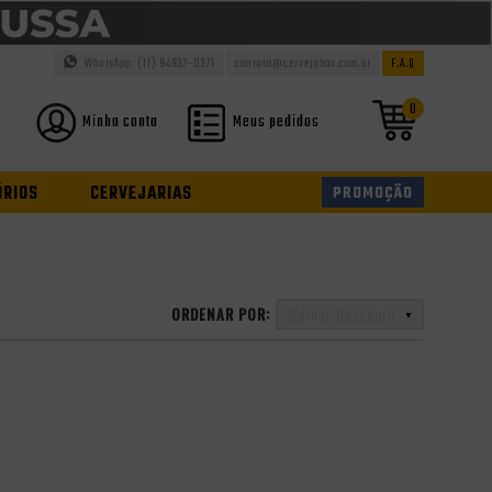
WhatsApp: (11) 94937-0371
contato@cervejabox.com.br
F.A.Q
0
Minha conta
Meus pedidos
ÓRIOS
CERVEJARIAS
PROMOÇÃO
ORDENAR POR:
Melhor Desconto