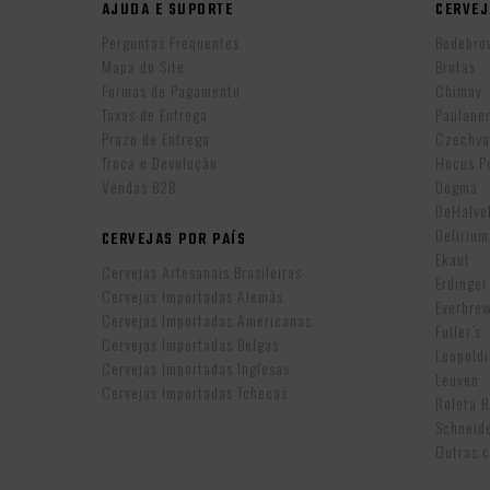
AJUDA E SUPORTE
CERVEJ
Perguntas Frequentes
Bodebro
Mapa do Site
Brotas
Formas de Pagamento
Chimay
Taxas de Entrega
Paulane
Prazo de Entrega
Czechva
Troca e Devolução
Hocus P
Vendas B2B
Dogma
DeHalv
Delirium
CERVEJAS POR PAÍS
Ekaut
Cervejas Artesanais Brasileiras
Erdinger
Cervejas Importadas Alemãs
Everbre
Cervejas Importadas Americanas
Fuller’s
Cervejas Importadas Belgas
Leopold
Cervejas Importadas Inglesas
Leuven
Cervejas Importadas Tchecas
Roleta 
Schneid
Outras c