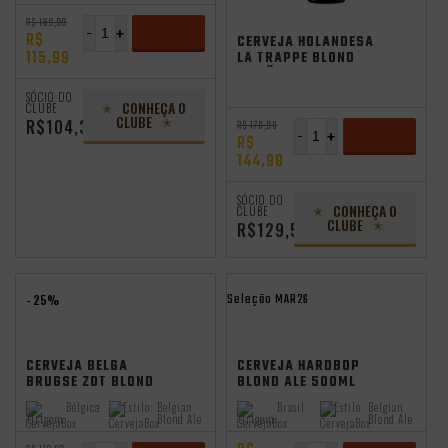
R$ 169,99
-
+
R$
CERVEJA HOLANDESA
115,99
LA TRAPPE BLOND
EDIÇÃO ESPECIAL
ADICIONAR
750ML
SÓCIO DO
CONHEÇA O
CLUBE
CLUBE
R$104,39
R$ 178,98
-
+
R$
144,98
ADICIONAR
SÓCIO DO
CONHEÇA O
CLUBE
CLUBE
R$129,59
Seleção MAR26
- 25%
CERVEJA BELGA
CERVEJA HARDBOP
BRUGSE ZOT BLOND
BLOND ALE 500ML
750ML
Bélgica
Estilo:
Belgian
Brasil
Estilo:
Belgian
Origem:
Blond Ale
Origem:
Blond Ale