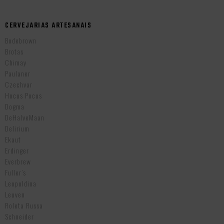
CERVEJARIAS ARTESANAIS
Bodebrown
Brotas
Chimay
Paulaner
Czechvar
Hocus Pocus
Dogma
DeHalveMaan
Delirium
Ekaut
Erdinger
Everbrew
Fuller’s
Leopoldina
Leuven
Roleta Russa
Schneider