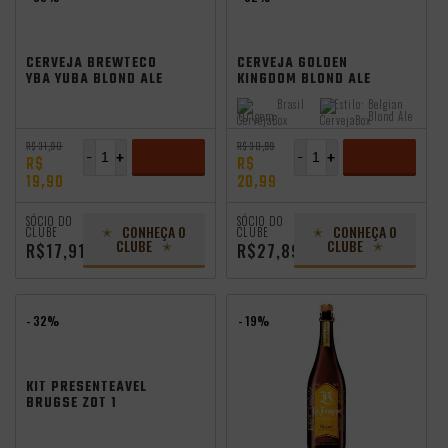
CERVEJA BREWTECO
CERVEJA GOLDEN
YBA YUBA BLOND ALE
KINGDOM BLOND ALE
355ML
COM DRY HOPPING
Brasil
Estilo:
Belgian
500ML
Origem:
Blond Ale
R$ 31,90
R$ 30,99
-
+
-
+
R$
R$
19,90
20,99
ADICIONAR
ADICIONAR
SÓCIO DO
SÓCIO DO
CONHEÇA O
CONHEÇA O
CLUBE
CLUBE
CLUBE
CLUBE
R$17,91
R$27,89
- 32%
- 19%
KIT PRESENTEÁVEL
BRUGSE ZOT 1
GARRAFA 330ML + 1
TAÇA