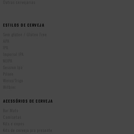
Outras cervejarias
ESTILOS DE CERVEJA
Sem glúten / Gluten Free
APA
IPA
Imperial IPA
NEIPA
Session Ipa
Pilsen
Weiss/Trigo
Witbier
ACESSÓRIOS DE CERVEJA
Bar Mats
Camisetas
Kits e copos
Kits de cerveja pra presente