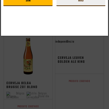
PACK 2 CERVEJAS
CERVEJA BELGA
BRUGSE ZOT 330ML +
BRUGSE SPORT ZOT
TAÇA GRÁTIS
330ML
Bélgica
Estilo:
Belgian
Origem:
Blond Ale
PRODUTO ESGOTADO
PRODUTO ESGOTADO
independência
CERVEJA LEUVEN
GOLDEN ALE KING
500ML
PRODUTO ESGOTADO
CERVEJA BELGA
BRUGSE ZOT BLOND
330ML
Bélgica
Estilo:
Belgian
Origem:
Blond Ale
PRODUTO ESGOTADO