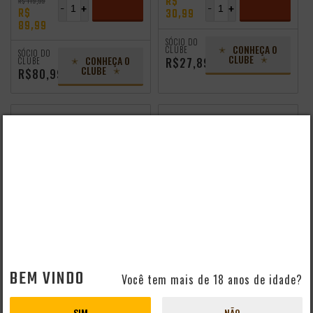
R$
R$ 119,99
-
+
-
+
R$
30,99
89,99
ADICIONAR
ADICIONAR
SÓCIO DO
CONHEÇA O
CLUBE
SÓCIO DO
CLUBE
CONHEÇA O
R$27,89
CLUBE
CLUBE
R$80,99
CERVEJA DOGMA
PACK 3 CERVEJAS
ABSENTIA BELGIAN
BELGA BRUGSE ZOT
BLOND ALE 473ML
BLOND 330ML
PRODUTO ESGOTADO
PRODUTO ESGOTADO
BEM VINDO
Você tem mais de 18 anos de idade?
SIM
NÃO