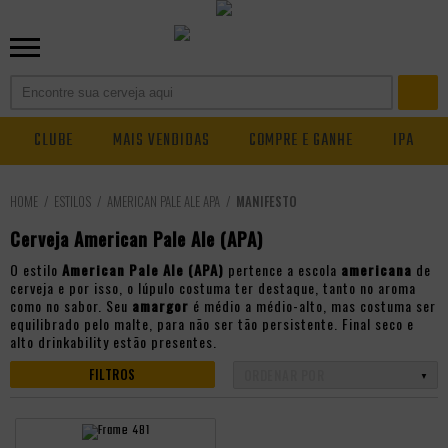
CLUBE
MAIS VENDIDAS
COMPRE E GANHE
IPA
ESTILOS
AMERICAN PALE ALE APA
MANIFESTO
Cerveja American Pale Ale (APA)
O estilo
American Pale Ale (APA)
pertence a escola
americana
de
cerveja e por isso, o lúpulo costuma ter destaque, tanto no aroma
como no sabor. Seu
amargor
é médio a médio-alto, mas costuma ser
equilibrado pelo malte, para não ser tão persistente. Final seco e
alto drinkability estão presentes.
FILTROS