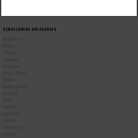
Cervejas Importadas Tchecas
CERVEJARIAS ARTESANAIS
Bodebrown
Brotas
Chimay
Paulaner
Czechvar
Hocus Pocus
Dogma
DeHalveMaan
Delirium
Ekaut
Erdinger
Everbrew
Fuller’s
Leopoldina
Leuven