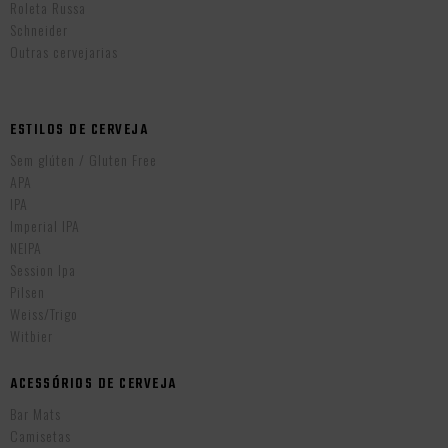
Roleta Russa
Schneider
Outras cervejarias
ESTILOS DE CERVEJA
Sem glúten / Gluten Free
APA
IPA
Imperial IPA
NEIPA
Session Ipa
Pilsen
Weiss/Trigo
Witbier
ACESSÓRIOS DE CERVEJA
Bar Mats
Camisetas