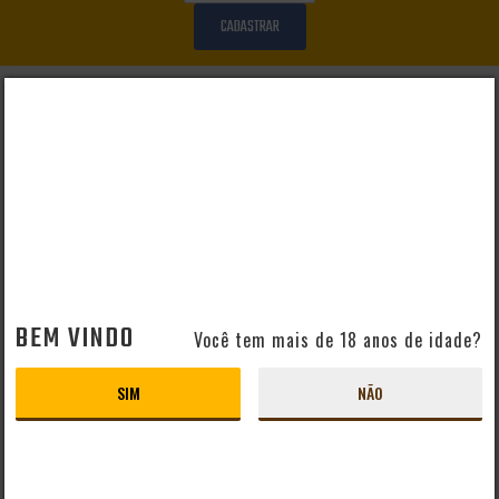
CADASTRAR
AJUDA E SUPORTE
Perguntas Frequentes
Mapa do Site
Formas de Pagamento
Taxas de Entrega
Prazo de Entrega
Troca e Devolução
Vendas B2B
BEM VINDO
Você tem mais de 18 anos de idade?
CERVEJAS POR PAÍS
SIM
NÃO
Cervejas Artesanais Brasileiras
Cervejas Importadas Alemãs
Cervejas Importadas Americanas
Cervejas Importadas Belgas
Cervejas Importadas Inglesas