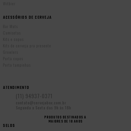
Witbier
ACESSÓRIOS DE CERVEJA
Bar Mats
Camisetas
Kits e copos
Kits de cerveja pra presente
Growlers
Porta copos
Porta tampinhas
ATENDIMENTO
(11) 94937-0371
contato@cervejabox.com.br
Segunda a Sexta das 9h às 18h
PRODUTOS DESTINADOS A
MAIORES DE 18 ANOS
SELOS