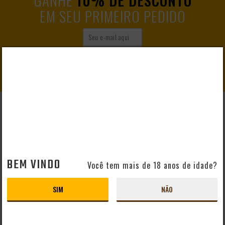
EM SEU PRIMEIRO PEDIDO
CADASTRAR
AJUDA E SUPORTE
Perguntas Frequentes
Mapa do Site
Formas de Pagamento
BEM VINDO
Você tem mais de 18 anos de idade?
Taxas de Entrega
Prazo de Entrega
SIM
NÃO
Troca e Devolução
Vendas B2B