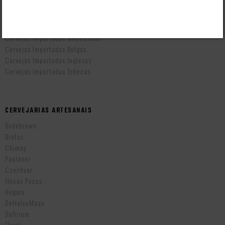
CERVEJAS POR PAÍS
Cervejas Artesanais Brasileiras
Cervejas Importadas Alemãs
Cervejas Importadas Americanas
Cervejas Importadas Belgas
Cervejas Importadas Inglesas
Cervejas Importadas Tchecas
CERVEJARIAS ARTESANAIS
Bodebrown
Brotas
Chimay
Paulaner
Czechvar
Hocus Pocus
Dogma
DeHalveMaan
Delirium
Ekaut