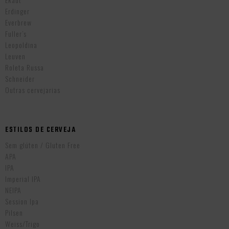
Erdinger
Everbrew
Fuller’s
Leopoldina
Leuven
Roleta Russa
Schneider
Outras cervejarias
ESTILOS DE CERVEJA
Sem glúten / Gluten Free
APA
IPA
Imperial IPA
NEIPA
Session Ipa
Pilsen
Weiss/Trigo