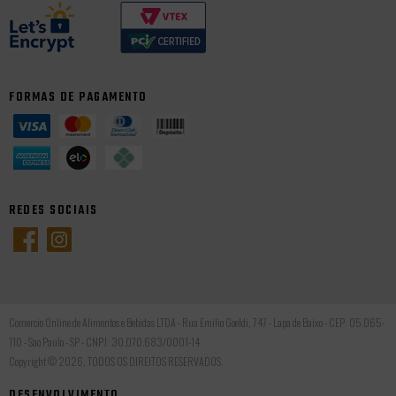
FORMAS DE PAGAMENTO
REDES SOCIAIS
Comercio Online de Alimentos e Bebidas LTDA - Rua Emilio Goeldi, 747 - Lapa de Baixo - CEP: 05.065-
110 - Sao Paulo - SP - CNPJ: 30.070.683/0001-14
Copyright © 2026, TODOS OS DIREITOS RESERVADOS.
DESENVOLVIMENTO