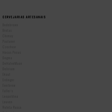
CERVEJARIAS ARTESANAIS
Bodebrown
Brotas
Chimay
Paulaner
Czechvar
Hocus Pocus
Dogma
DeHalveMaan
Delirium
Ekaut
Erdinger
Everbrew
Fuller’s
Leopoldina
Leuven
Roleta Russa