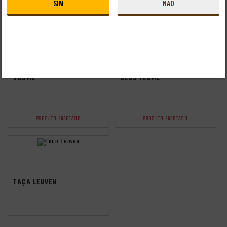
SIM
NÃO
PRODUTO ESGOTADO
TAÇA VIKA IMIGRAÇÃO
TAÇA CERVEJA BELGA
385ML
DEUS 120ML
PRODUTO ESGOTADO
PRODUTO ESGOTADO
TAÇA LEUVEN