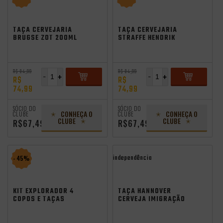
TAÇA CERVEJARIA
TAÇA CERVEJARIA
BRUGSE ZOT 200ML
STRAFFE HENDRIK
250ML
R$ 84,99
R$ 84,99
-
+
-
+
R$
R$
74,99
74,99
ADICIONAR
ADICIONAR
SÓCIO DO
SÓCIO DO
CONHEÇA O
CONHEÇA O
CLUBE
CLUBE
CLUBE
CLUBE
R$67,49
R$67,49
independência
- 45%
KIT EXPLORADOR 4
TAÇA HANNOVER
COPOS E TAÇAS
CERVEJA IMIGRAÇÃO