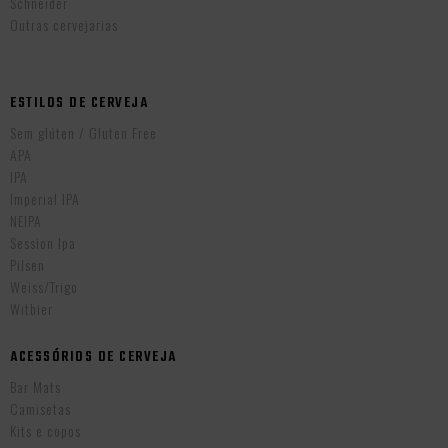
Schneider
Outras cervejarias
ESTILOS DE CERVEJA
Sem glúten / Gluten Free
APA
IPA
Imperial IPA
NEIPA
Session Ipa
Pilsen
Weiss/Trigo
Witbier
ACESSÓRIOS DE CERVEJA
Bar Mats
Camisetas
Kits e copos