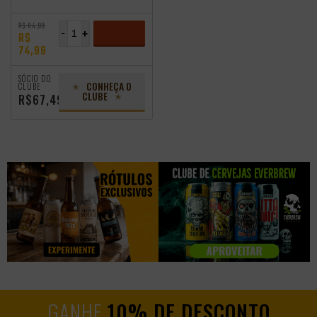
R$ 84,99
-
+
R$
74,99
ADICIONAR
SÓCIO DO
CONHEÇA O
CLUBE
CLUBE
R$67,49
GANHE
10% DE DESCONTO