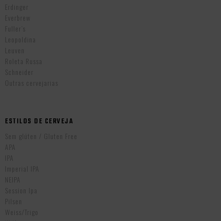
Erdinger
Everbrew
Fuller’s
Leopoldina
Leuven
Roleta Russa
Schneider
Outras cervejarias
ESTILOS DE CERVEJA
Sem glúten / Gluten Free
APA
IPA
Imperial IPA
NEIPA
Session Ipa
Pilsen
Weiss/Trigo