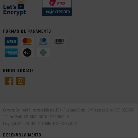
FORMAS DE PAGAMENTO
REDES SOCIAIS
Comercio Online de Alimentos e Bebidas LTDA - Rua Emilio Goeldi, 747 - Lapa de Baixo - CEP: 05.065-
110 - Sao Paulo - SP - CNPJ: 30.070.683/0001-14
Copyright © 2026, TODOS OS DIREITOS RESERVADOS.
DESENVOLVIMENTO