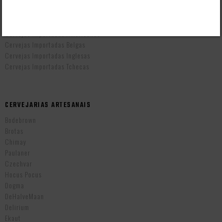
Cervejas Artesanais Brasileiras
Cervejas Importadas Alemãs
Cervejas Importadas Americanas
Cervejas Importadas Belgas
Cervejas Importadas Inglesas
Cervejas Importadas Tchecas
CERVEJARIAS ARTESANAIS
Bodebrown
Brotas
Chimay
Paulaner
Czechvar
Hocus Pocus
Dogma
DeHalveMaan
Delirium
Ekaut