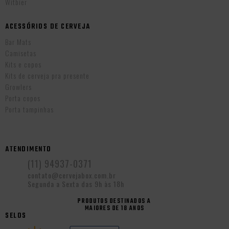
Witbier
ACESSÓRIOS DE CERVEJA
Bar Mats
Camisetas
Kits e copos
Kits de cerveja pra presente
Growlers
Porta copos
Porta tampinhas
ATENDIMENTO
(11) 94937-0371
contato@cervejabox.com.br
Segunda a Sexta das 9h às 18h
PRODUTOS DESTINADOS A
MAIORES DE 18 ANOS
SELOS