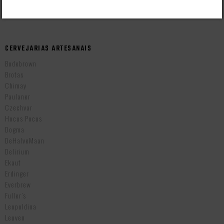
Cervejas Importadas Tchecas
CERVEJARIAS ARTESANAIS
Bodebrown
Brotas
Chimay
Paulaner
Czechvar
Hocus Pocus
Dogma
DeHalveMaan
Delirium
Ekaut
Erdinger
Everbrew
Fuller’s
Leopoldina
Leuven