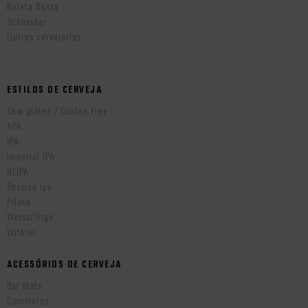
Roleta Russa
Schneider
Outras cervejarias
ESTILOS DE CERVEJA
Sem glúten / Gluten Free
APA
IPA
Imperial IPA
NEIPA
Session Ipa
Pilsen
Weiss/Trigo
Witbier
ACESSÓRIOS DE CERVEJA
Bar Mats
Camisetas