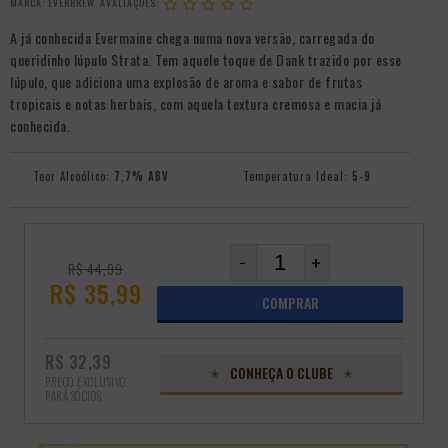
MARCA:
EVERBREW
A já conhecida Evermaine chega numa nova versão, carregada do
queridinho lúpulo Strata. Tem aquele toque de Dank trazido por esse
lúpulo, que adiciona uma explosão de aroma e sabor de frutas
tropicais e notas herbais, com aquela textura cremosa e macia já
conhecida.
Teor Alcoólico:
7,7% ABV
Temperatura Ideal:
5-9
-
+
R$ 44,99
R$ 35,99
COMPRAR
R$ 32,39
CONHEÇA O CLUBE
PREÇO EXCLUSIVO
PARA SÓCIOS