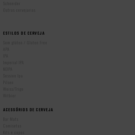
Schneider
Outras cervejarias
ESTILOS DE CERVEJA
Sem glúten / Gluten Free
APA
IPA
Imperial IPA
NEIPA
Session Ipa
Pilsen
Weiss/Trigo
Witbier
ACESSÓRIOS DE CERVEJA
Bar Mats
Camisetas
Kits e copos