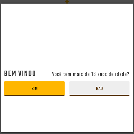
+
BEM VINDO
Você tem mais de 18 anos de idade?
SIM
NÃO
PACK 4 CERVEJAS TCHECA PILSNER URQUELL LATA 500ML
R$ 129,98
=