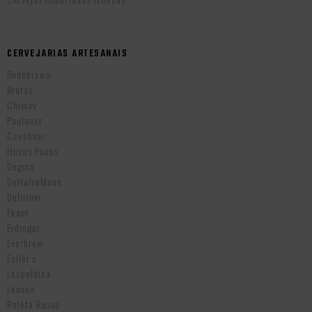
CERVEJARIAS ARTESANAIS
Bodebrown
Brotas
Chimay
Paulaner
Czechvar
Hocus Pocus
Dogma
DeHalveMaan
Delirium
Ekaut
Erdinger
Everbrew
Fuller’s
Leopoldina
Leuven
Roleta Russa