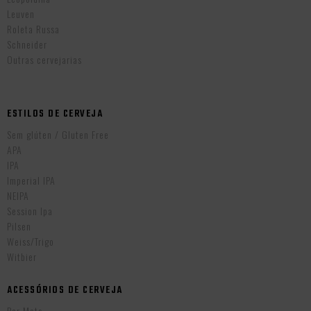
Leuven
Roleta Russa
Schneider
Outras cervejarias
ESTILOS DE CERVEJA
Sem glúten / Gluten Free
APA
IPA
Imperial IPA
NEIPA
Session Ipa
Pilsen
Weiss/Trigo
Witbier
ACESSÓRIOS DE CERVEJA
Bar Mats