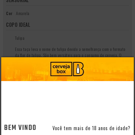
Cor
Amarela
COPO IDEAL
Tulipa
Essa taça leva o nome de tulipa devido a semelhança com o formato
da flor de tulipa. São bem versáteis para o consumo de cerveja. O
corpo arredondado captura os aromas, e a borda voltada para fora
encaixa perfeitamente nos lábios. A curvatura superior aju
QUEM VIU, VIU TAMBÉM
- 20%
BEM VINDO
Você tem mais de 18 anos de idade?