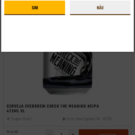
SIM
NÃO
independência
CERVEJA EVERBREW CHECK THE MEANING NEIPA
473ML VL
Origem:
Brasil
Estilo:
New England IPA - NEIPA
R$ 44,99
ADICIONAR