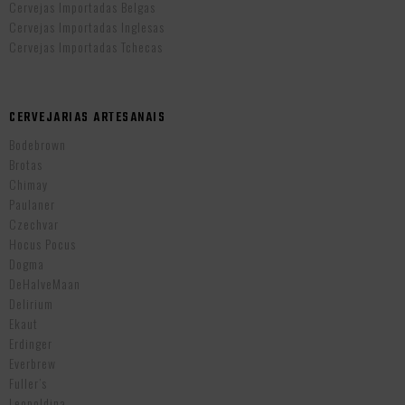
Cervejas Importadas Belgas
Cervejas Importadas Inglesas
Cervejas Importadas Tchecas
CERVEJARIAS ARTESANAIS
Bodebrown
Brotas
Chimay
Paulaner
Czechvar
Hocus Pocus
Dogma
DeHalveMaan
Delirium
Ekaut
Erdinger
Everbrew
Fuller’s
Leopoldina