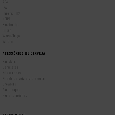
APA
IPA
Imperial IPA
NEIPA
Session Ipa
Pilsen
Weiss/Trigo
Witbier
ACESSÓRIOS DE CERVEJA
Bar Mats
Camisetas
Kits e copos
Kits de cerveja pra presente
Growlers
Porta copos
Porta tampinhas