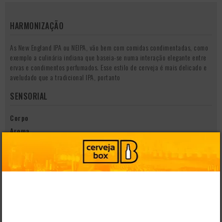
HARMONIZAÇÃO
As New England IPA ou NEIPA, vão bem com comidas condimentadas, como
exemplo a culinária indiana que baseia-se numa interação elegante entre
ervas e condimentos perfumados. Esse estilo de cerveja é mais delicado e
aveludado que a tradicional IPA, portanto
SENSORIAL
Corpo
Aroma
Cor
Alaranjada
COPO IDEAL
Tulipa
Essa taça leva o nome de tulipa devido a semelhança com o formato
da flor de tulipa. São bem versáteis para o consumo de cerveja. O