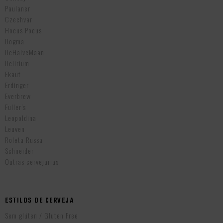
Paulaner
Czechvar
Hocus Pocus
Dogma
DeHalveMaan
Delirium
Ekaut
Erdinger
Everbrew
Fuller’s
Leopoldina
Leuven
Roleta Russa
Schneider
Outras cervejarias
ESTILOS DE CERVEJA
Sem glúten / Gluten Free