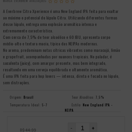
MARCA:
EVERBREW
A Everbrew Citra Xperience é uma New England IPA feita para exaltar
ao máximo o potencial do lúpulo Citra. Utilizando diferentes formas
desse lúpulo, entrega uma explosão aromática intensa e
extremamente característica.
Com cerca de 7,5% de teor alcoólico e 60 IBU, apresenta corpo
médio-alto e textura macia, típica das NEIPAs modernas.
No aroma, predominam notas cítricas vibrantes como maracujá, limão
e grapefruit, acompanhadas por nuances tropicais. No paladar, é
suculenta (juicy), com amargor presente, mas bem integrado,
resultando em uma cerveja equilibrada e altamente aromática.
É uma IPA feita para hop lovers — intensa, direta e focada no lúpulo,
sem distrações.
Origem:
Brasil
Teor Alcoólico:
7,5%
Temperatura Ideal:
5-7
Estilo:
New England IPA -
NEIPA
-
+
R$ 44,99