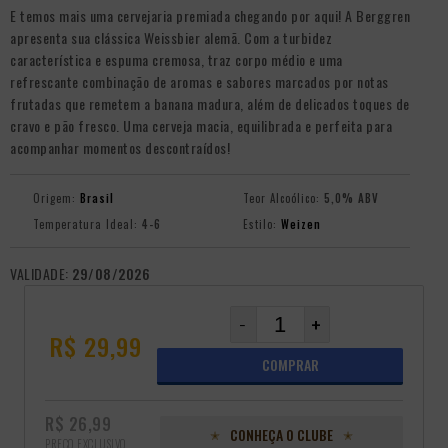
E temos mais uma cervejaria premiada chegando por aqui! A Berggren
apresenta sua clássica Weissbier alemã. Com a turbidez
característica e espuma cremosa, traz corpo médio e uma
refrescante combinação de aromas e sabores marcados por notas
frutadas que remetem a banana madura, além de delicados toques de
cravo e pão fresco. Uma cerveja macia, equilibrada e perfeita para
acompanhar momentos descontraídos!
Origem:
Brasil
Teor Alcoólico:
5,0% ABV
Temperatura Ideal:
4-6
Estilo:
Weizen
VALIDADE:
29/08/2026
-
+
R$ 29,99
COMPRAR
R$ 26,99
CONHEÇA O CLUBE
PREÇO EXCLUSIVO