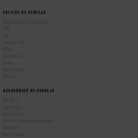
ESTILOS DE CERVEJA
Sem glúten / Gluten Free
APA
IPA
Imperial IPA
NEIPA
Session Ipa
Pilsen
Weiss/Trigo
Witbier
ACESSÓRIOS DE CERVEJA
Bar Mats
Camisetas
Kits e copos
Kits de cerveja pra presente
Growlers
Porta copos