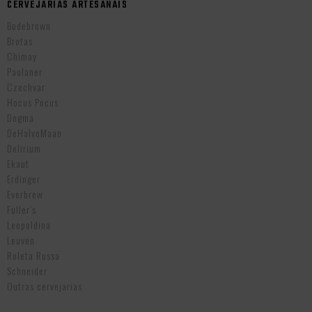
CERVEJARIAS ARTESANAIS
Bodebrown
Brotas
Chimay
Paulaner
Czechvar
Hocus Pocus
Dogma
DeHalveMaan
Delirium
Ekaut
Erdinger
Everbrew
Fuller’s
Leopoldina
Leuven
Roleta Russa
Schneider
Outras cervejarias