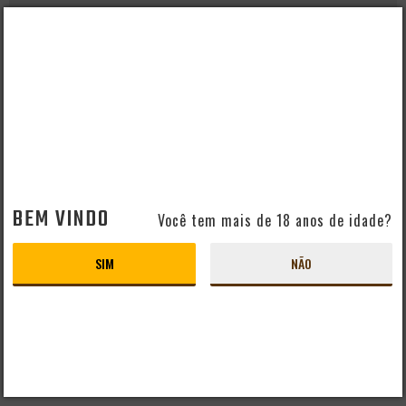
Cor
Amarela
QUEM VIU, VIU TAMBÉM
CERVEJA KAINGANG WEISS 473ML
BEM VINDO
Você tem mais de 18 anos de idade?
SIM
NÃO
R$ 30,99
-
+
ADICIONAR
SÓCIO DO CLUBE
CONHEÇA O CLUBE
R$27,89