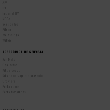
APA
IPA
Imperial IPA
NEIPA
Session Ipa
Pilsen
Weiss/Trigo
Witbier
ACESSÓRIOS DE CERVEJA
Bar Mats
Camisetas
Kits e copos
Kits de cerveja pra presente
Growlers
Porta copos
Porta tampinhas