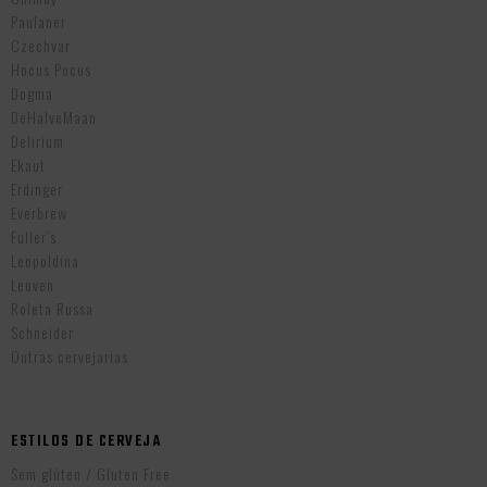
Paulaner
Czechvar
Hocus Pocus
Dogma
DeHalveMaan
Delirium
Ekaut
Erdinger
Everbrew
Fuller’s
Leopoldina
Leuven
Roleta Russa
Schneider
Outras cervejarias
ESTILOS DE CERVEJA
Sem glúten / Gluten Free