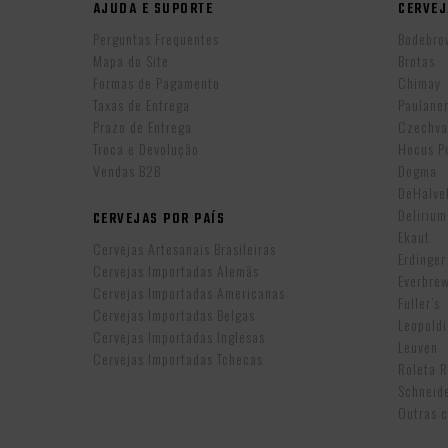
AJUDA E SUPORTE
CERVEJ
Perguntas Frequentes
Bodebro
Mapa do Site
Brotas
Formas de Pagamento
Chimay
Taxas de Entrega
Paulane
Prazo de Entrega
Czechva
Troca e Devolução
Hocus P
Vendas B2B
Dogma
DeHalv
Delirium
CERVEJAS POR PAÍS
Ekaut
Cervejas Artesanais Brasileiras
Erdinger
Cervejas Importadas Alemãs
Everbre
Cervejas Importadas Americanas
Fuller’s
Cervejas Importadas Belgas
Leopold
Cervejas Importadas Inglesas
Leuven
Cervejas Importadas Tchecas
Roleta 
Schneid
Outras c