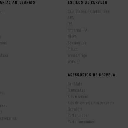
ARIAS ARTESANAIS
ESTILOS DE CERVEJA
wn
Sem glúten / Gluten Free
APA
IPA
r
Imperial IPA
r
NEIPA
ocus
Session Ipa
Pilsen
eMaan
Weiss/Trigo
Witbier
ACESSÓRIOS DE CERVEJA
w
Bar Mats
Camisetas
ina
Kits e copos
Kits de cerveja pra presente
Russa
Growlers
er
Porta copos
ervejarias
Porta tampinhas