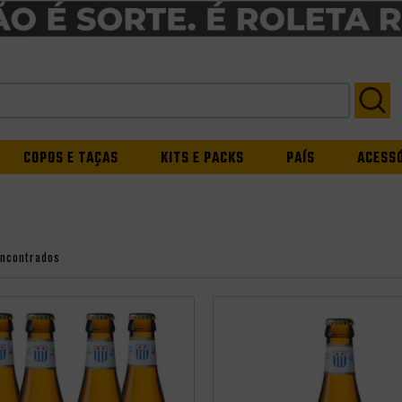
COPOS E TAÇAS
KITS E PACKS
PAÍS
ACESS
encontrados