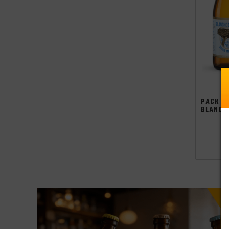
oktoberfest
PACK 4 
BLANCH