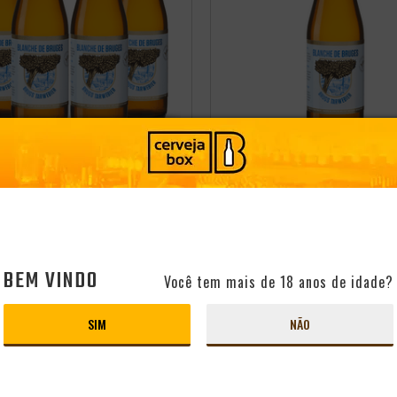
 2025
CERVEJAS BELGA
CERVEJA BELGA BLANCHE DE
E DE BRUGES 330ML
BRUGES 330ML
Origem:
Bélgica
Estilo:
Witbie
PRODUTO ESGOTADO
PRODUTO ESGOTADO
BEM VINDO
Você tem mais de 18 anos de idade?
SIM
NÃO