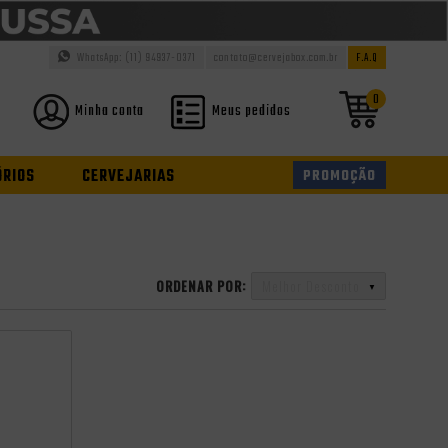
WhatsApp: (11) 94937-0371
contato@cervejabox.com.br
F.A.Q
0
Minha conta
Meus pedidos
ÓRIOS
CERVEJARIAS
PROMOÇÃO
ORDENAR POR:
Melhor Desconto