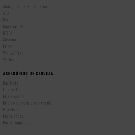
Sem glúten / Gluten Free
APA
IPA
Imperial IPA
NEIPA
Session Ipa
Pilsen
Weiss/Trigo
Witbier
ACESSÓRIOS DE CERVEJA
Bar Mats
Camisetas
Kits e copos
Kits de cerveja pra presente
Growlers
Porta copos
Porta tampinhas