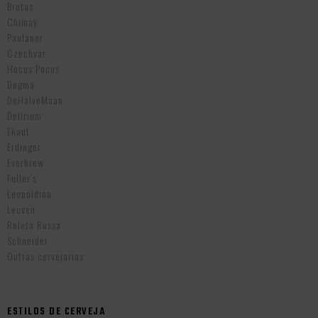
Brotas
Chimay
Paulaner
Czechvar
Hocus Pocus
Dogma
DeHalveMaan
Delirium
Ekaut
Erdinger
Everbrew
Fuller’s
Leopoldina
Leuven
Roleta Russa
Schneider
Outras cervejarias
ESTILOS DE CERVEJA