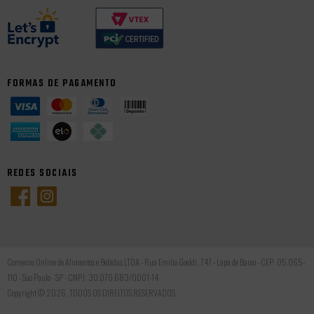
FORMAS DE PAGAMENTO
REDES SOCIAIS
Comercio Online de Alimentos e Bebidas LTDA - Rua Emilio Goeldi, 747 - Lapa de Baixo - CEP: 05.065-
110 - Sao Paulo - SP - CNPJ: 30.070.683/0001-14
Copyright © 2026, TODOS OS DIREITOS RESERVADOS.