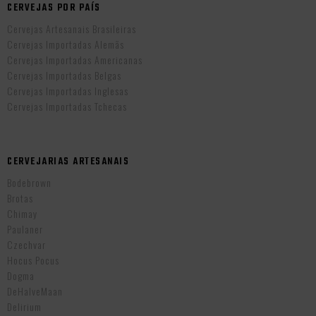
CERVEJAS POR PAÍS
Cervejas Artesanais Brasileiras
Cervejas Importadas Alemãs
Cervejas Importadas Americanas
Cervejas Importadas Belgas
Cervejas Importadas Inglesas
Cervejas Importadas Tchecas
CERVEJARIAS ARTESANAIS
Bodebrown
Brotas
Chimay
Paulaner
Czechvar
Hocus Pocus
Dogma
DeHalveMaan
Delirium