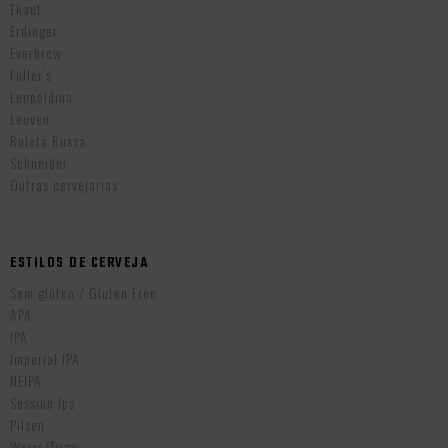
Ekaut
Erdinger
Everbrew
Fuller’s
Leopoldina
Leuven
Roleta Russa
Schneider
Outras cervejarias
ESTILOS DE CERVEJA
Sem glúten / Gluten Free
APA
IPA
Imperial IPA
NEIPA
Session Ipa
Pilsen
Weiss/Trigo