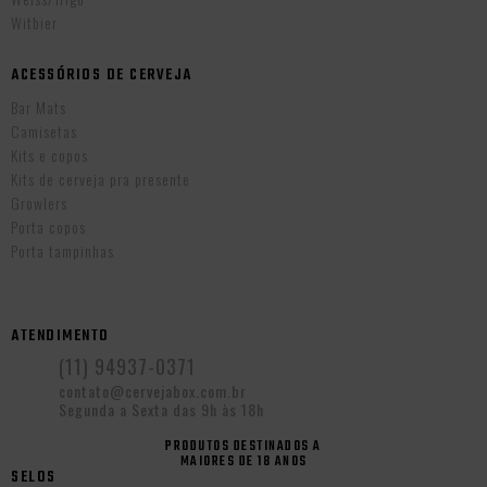
Witbier
ACESSÓRIOS DE CERVEJA
Bar Mats
Camisetas
Kits e copos
Kits de cerveja pra presente
Growlers
Porta copos
Porta tampinhas
ATENDIMENTO
(11) 94937-0371
contato@cervejabox.com.br
Segunda a Sexta das 9h às 18h
PRODUTOS DESTINADOS A
MAIORES DE 18 ANOS
SELOS