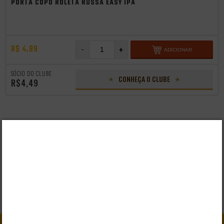
PORTA COPO ROLETA RUSSA EASY IPA
R$ 4,99
-
+
ADICIONAR
SÓCIO DO CLUBE
CONHEÇA O CLUBE
R$4,49